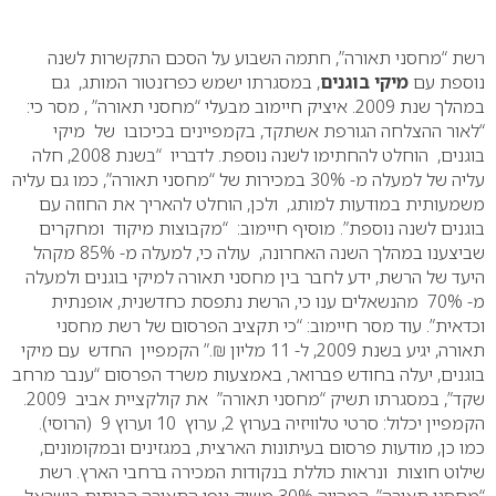
0
רשת “מחסני תאורה”, חתמה השבוע על הסכם התקשרות לשנה
נוספת עם
מיקי בוגנים
, במסגרתו ישמש כפרזנטור המותג, גם
במהלך שנת 2009.
איציק חיימוב מבעלי “מחסני תאורה” , מסר כי:
“לאור ההצלחה הגורפת אשתקד, בקמפיינים בכיכובו של מיקי
בוגנים, הוחלט להחתימו לשנה נוספת.
לדבריו “בשנת 2008, חלה
עליה של למעלה מ- 30% במכירות של “מחסני תאורה”, כמו גם עליה
משמעותית במודעות למותג, ולכן, הוחלט להאריך את החוזה עם
בוגנים לשנה נוספת”.
מוסיף חיימוב: “מקבוצות מיקוד ומחקרים
שביצענו במהלך השנה האחרונה, עולה כי, למעלה מ- 85% מקהל
היעד של הרשת, ידע לחבר בין מחסני תאורה למיקי בוגנים ולמעלה
מ- 70% מהנשאלים ענו כי, הרשת נתפסת כחדשנית, אופנתית
וכדאית”.
עוד מסר חיימוב: “כי תקציב הפרסום של רשת מחסני
תאורה, יגיע בשנת 2009, ל- 11 מליון ₪.”
הקמפיין החדש עם מיקי
בוגנים, יעלה בחודש פברואר, באמצעות משרד הפרסום “ענבר מרחב
שקד”, במסגרתו תשיק “מחסני תאורה” את קולקציית אביב 2009.
הקמפיין יכלול: סרטי טלוויזיה בערוץ 2, ערוץ 10 וערוץ 9 (הרוסי).
כמו כן, מודעות פרסום בעיתונות הארצית, במגזינים ובמקומונים,
שילוט חוצות ונראות כוללת בנקודות המכירה ברחבי הארץ.
רשת