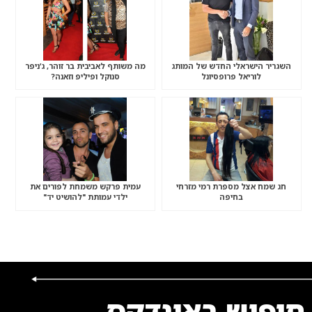
השגריר הישראלי החדש של המותג
מה משותף לאביבית בר זוהר, ג’ניפר
לוריאל פרופסיונל
סנוקל ופיליפ וזאנה?
חג שמח אצל מספרת רמי מזרחי
עמית פרקש משמחת לפורים את
בחיפה
ילדי עמותת "להושיט יד"
חיפוש באינדקס