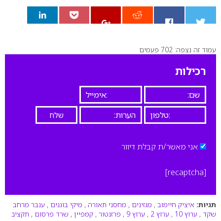
עמוד זה נצפה: 702 פעמים
0
רכילות
אני מאשר/ת קבלת דיוור
[recaptcha]
תגיות:
איציק חיימוב
,
מגזינים
,
מחסני תאורה
,
מיקי בוגנים
,
ענבר מרחב
שקד
,
ערוץ 10
,
ערוץ 2
,
ערוץ 9
,
פרזנטור
,
קמפיין
,
שרד פרסום
,
תקציב