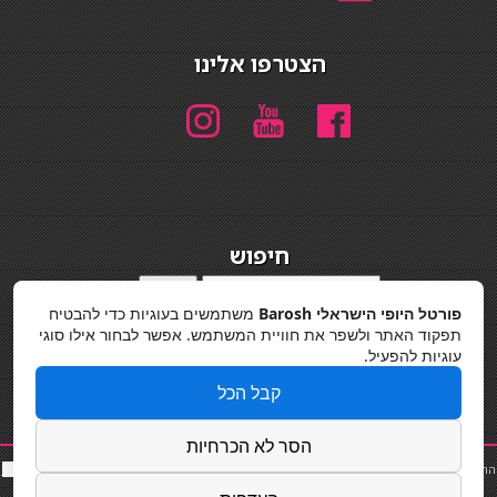
הצטרפו אלינו
חיפוש
חיפוש
פורטל היופי הישראלי Barosh
משתמשים בעוגיות כדי להבטיח
מדיניות פרטיות
תפקוד האתר ולשפר את חוויית המשתמש. אפשר לבחור אילו סוגי
עוגיות להפעיל.
קבל הכל
הסר לא הכרחיות
החלקות שיער
|
תאורה לבית
|
פאות ותוספות שיער
|
נייל סטודיו
|
תוספות שיער
|
שף פרטי
|
כ
סאות
בר
|
קוסמטיקאית
|
כסא בר
|
פאות
|
קורס בניית ציפורניים
|
Powered by Barosh