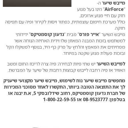
מייבש שיער
ה-
“
AirForce
” הינו בעל מנוע
חזק עם חיי מנוע ארוכים,
כולל מערכת חימום עוצמתית, כפתור ויסות לקירור ופיה עם תפיסה
חזקה.
מייבש השיער “
אייר פורס
” מבית “
גדעון קוסמטיקס
” ידידותי
למשתמש בזכות המבנה המאוזן שלו וידית האחיזה הנוחה אשר
מפחיתים את המאמץ והלחץ על פרק כף היד, בנוסף למשקלו הקל
ובזכות פעולת מנוע שקטה במיוחד.
למייבש השיער
יש שתי פיות לבחירה: פיה צרה לריכוז החום ומשב
האוויר או פיה רחבה לייבוש קבוצות רחבות של שיער על המברשת.
מחפשים מייבש שיער נוח לשימוש, מייבש שיער מקצועי שיעניק
לך את התוצאה הטובה ביותר, התקשרו לאחד מסוכני המכירות
של חברת גדעון קוסמטיקס, רחוב שידלובסקי 5, א.ת יבנה או
בטלפון: 08-9523777 או 1-800-22-59-55