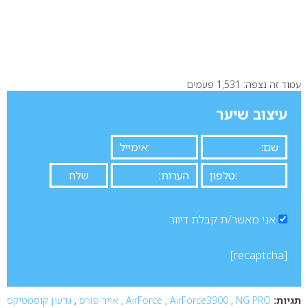
עמוד זה נצפה: 1,531 פעמים
עיצוב שיער
אני מאשר/ת קבלת דיוור
[recaptcha]
תגיות:
NG PRO
,
AirForce3900
,
AirForce
,
אייר פורס
,
גדעון קוסמטיקס