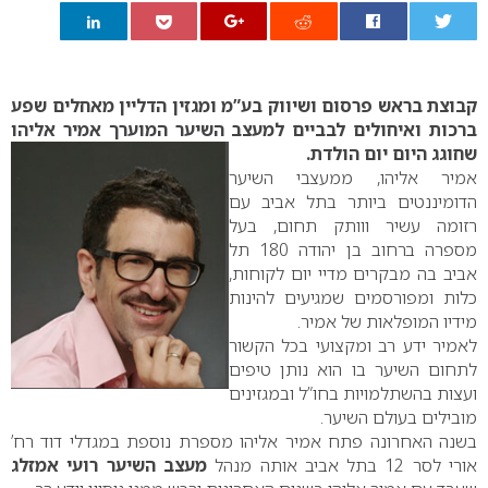
0
קבוצת בראש פרסום ושיווק בע”מ ומגזין הדליין מאחלים שפע
ברכות ואיחולים לבביים למעצב השיער המוערך אמיר אליהו
שחוגג
היום יום הולדת.
אמיר אליהו, ממעצבי השיער
הדומיננטים ביותר בתל אביב עם
רזומה עשיר ווותק תחום, בעל
מספרה ברחוב בן יהודה 180 תל
אביב בה מבקרים מדיי יום לקוחות,
כלות ומפורסמים שמגיעים להינות
מידיו המופלאות של אמיר.
לאמיר ידע רב ומקצועי בכל הקשור
לתחום השיער בו הוא נותן טיפים
ועצות בהשתלמויות בחו”ל ובמגזינים
מובילים בעולם השיער.
בשנה האחרונה פתח אמיר אליהו מספרת נוספת במגדלי דוד רח’
אורי לסר 12 בתל אביב אותה מנהל
מעצב השיער רועי אמזלג