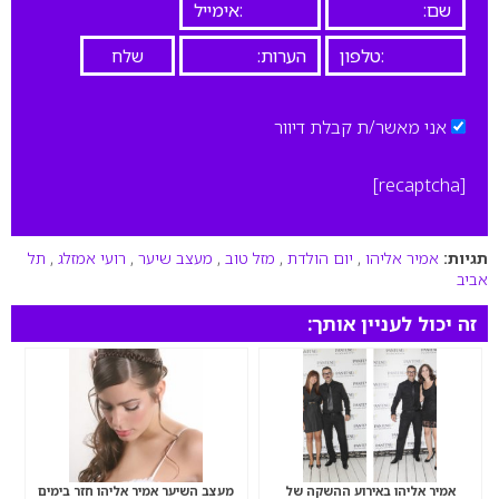
אני מאשר/ת קבלת דיוור
[recaptcha]
תגיות:
אמיר אליהו
,
יום הולדת
,
מזל טוב
,
מעצב שיער
,
רועי אמזלג
,
תל
אביב
זה יכול לעניין אותך:
אמיר אליהו באירוע ההשקה של
מעצב השיער אמיר אליהו חזר בימים