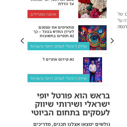
עד הדלת
ם של
אופנה וסטיילינג
ה על
רנסה
מתאימים את עצמכם
לעידן החדש בגוגל – כך
תופיעו בתשובות AI
שיווק דיגיטלי לעולם היופי בישראל
קידום אתרים ל‑AI
שיווק דיגיטלי לעולם היופי בישראל
איך מנועי AI “חושבים” –
בראש הוא פורטל יופי
ולמה העסק שלך צריך
להתאים את עצמו אליהם?
ישראלי ושירותי שיווק
לעסקים בתחום הביוטי
שיווק דיגיטלי לעסקים
קידום ל‑AI לעומת קידום
גולשים ימצאו אצלנו תכנים, מדריכים