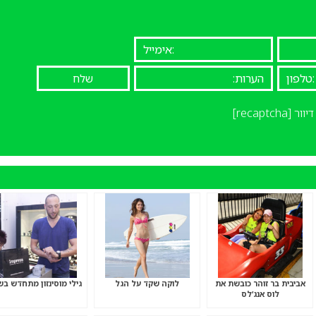
יוור
[recaptcha]
אביבית בר זוהר כובשת את
לוקה שקד על הגל
גילי מוסינזון מתחדש בש
לוס אנג’לס