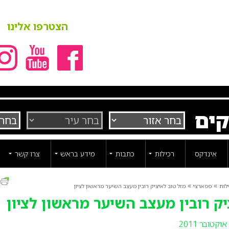
הצטרפו אלינו
קים
אינדקס
רכילות
כתבות
מידע בראש
צרו קשר
ה
»
»
לות
פפארצי
מזל טוב לאיציק רובין מעצב השיער מראשון לציון
יק רובין מעצב השיער מראשון לציון