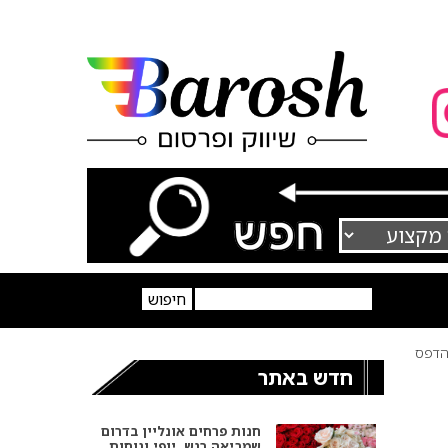
דפס
חדש באתר
חנות פרחים אונליין בדרום
שמביאה רגש, יופי ונוחות