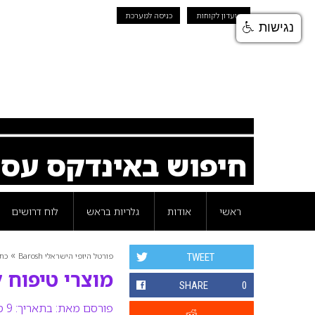
מועדון לקוחות
כניסה למערכת
נגישות
חיפוש באינדקס עס
ראשי
אודות
גלריות בראש
לוח דרושים
»
פורטל היופי הישראלי Barosh
כת
TWEET
מוצרי טיפוח 
SHARE
0
פורסם מאת:
בתאריך: 9 ספטמבר 2012