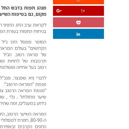
מנהג תפוח בדבש החל 
+1
מקום, גם בטיפוח השיער
לקראת ערב החג החגיגי 
בניחוח התפוח בעזרת המ
הסופר מפסל הינו ג’יל נ
הקדושים" בעולם המראה 
של מראה רטוב. הג’יל הי
תרכובות של לחויות וס
רטוב בעל אחיזה מושלמת 
לדברי גיא שפנצר, מנכ"ל
מגמת "המראה הרטוב":
"מגמת המראה הרטוב צוע
שיער מתולתל , גלי , שו
כידוע במעגלים, ומה שהיה 
המראה השיער הרטוב, הינ
ה-80-90, חוזרת למס
החגים הקרבים ובאווירת