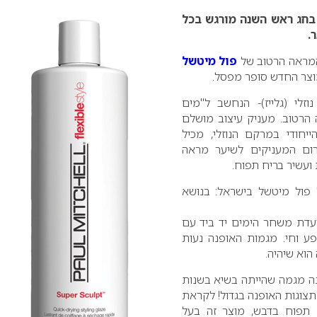
בחג ראש השנה מורגש בכל
.
המראה הרטוב של
פול מיטשל
וצר החדש סופר מפסל.
וזלי (גלייז)- הנחשב ל"מים
הרטוב. מעניק עיצוב מושלם
יחודי במרקם הנוזלי, מכיל
רום המעניקים לשיער מראה
ועשיר בריח תפוח.
 פול מיטשל בישראל: בנושא
דת משחר הימים יד ביד עם
פע וחי. מגמות האופנה נעות
הוא שיהיה.
ה מגמה שהייתה בשיא בשנות
לולי תצוגות האופנה בגדול! לקראת
 תפוח בדבש, מוצר זה בעל