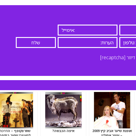
יוור
[recaptcha]
אופנת שיער אביב קיץ 2009
איפה הכבשה?
שוורצקופף – הדרכה
– עופר אסולין
למעצבי שיער בחיפה