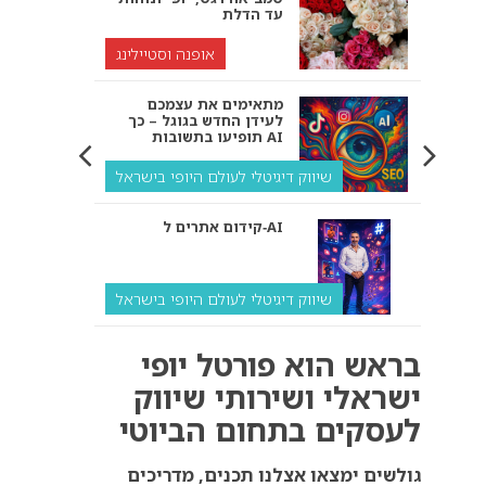
עד הדלת
אופנה וסטיילינג
מתאימים את עצמכם
לעידן החדש בגוגל – כך
תופיעו בתשובות AI
שיווק דיגיטלי לעולם היופי בישראל
קידום אתרים ל‑AI
שיווק דיגיטלי לעולם היופי בישראל
איך מנועי AI “חושבים” –
בראש הוא פורטל יופי
ולמה העסק שלך צריך
להתאים את עצמו אליהם?
ישראלי ושירותי שיווק
לעסקים בתחום הביוטי
שיווק דיגיטלי לעסקים
קידום ל‑AI לעומת קידום
גולשים ימצאו אצלנו תכנים, מדריכים