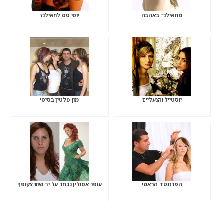
מתאילנד באהבה
יוסי טס לתאילנד
יוסטייל והנעליים
מון פלטין בסיטי
הפרזנטור הראשי
עופר אסולין נבחר על יד שוורצקופף