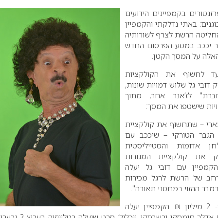
טורים בקמפיינים הידועים
גנים: באתי נדלקתי והקמפיין
החליטה הרשת לצרף לשורותיה
ר יככב במסע הפרסום החדש
אלה על המסך הקטן.
עד לחשוף את הקולקציות
ובי גל שלוש דמויות שונות,
רת" לז’אנר אחר, מתוך
יות שישטפו את המסך:
ארי – שתחשוף את קולקציית
הגבר הטורקי – שיככב עם
חן אדומות והסטייליסטית
 את קולקציית המנורות
הקמפיין עם דובי גל יעלה
ב של הרשת לרגל מכירות
במבר ההזוי במחסני תאורה".
עלות הקמפיין נאמד בכ- 2 מיליון ₪. הקמפיין יעלה