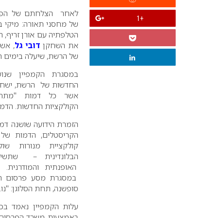
לאחר הצלחתם של הפרזנ
+1
של מחסני תאורה: מיקי בו
הטלפתיה עם אורן זריף, 
את השחקן
דובי גל
, אש
של הרשת, שיעלה בימים ה
במסגרת הקמפיין שנו
החדשות של הרשת, ישחק ד
אשר כל דמות "מתחב
הקולקציות החדשות. הדמו
הזמרת הידועה שושנה דמ
הקריסטלים, הדמות של 
קולקציית מנורות שול
הבלונדינית – שתשיק
האופנתית והמודרנית. 
במסגרת מסע פרסום רח
סופשנה, תחת הסלוגן: "נו