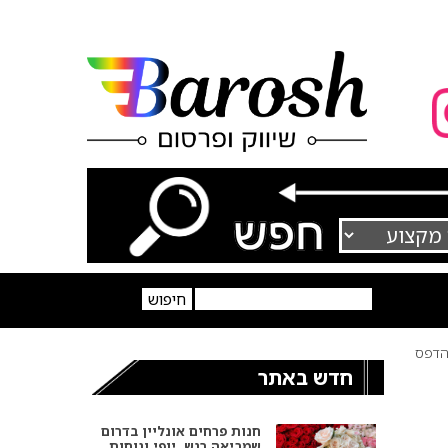
דפס
חדש באתר
חנות פרחים אונליין בדרום
שמביאה רגש, יופי ונוחות