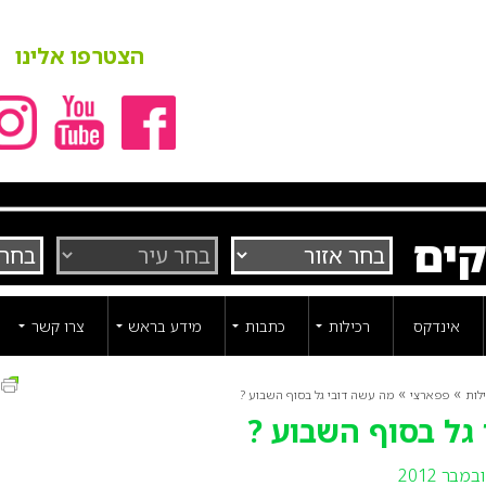
הצטרפו אלינו
קים
אינדקס
רכילות
כתבות
מידע בראש
צרו קשר
ה
»
»
לות
פפארצי
מה עשה דובי גל בסוף השבוע ?
גל בסוף השבוע ?