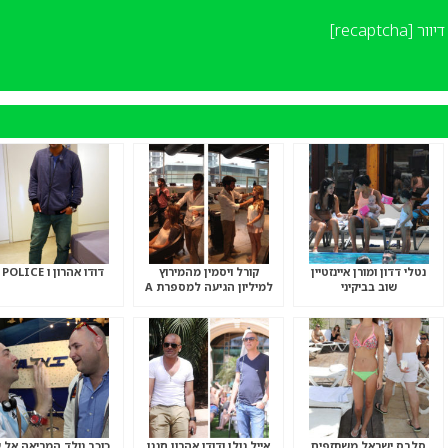
יוור
[recaptcha]
נטלי דדון ומורן איינזטיין
קורל ויסמין מהמירוץ
דודו אהרון ו POLICE ?
שוב בביקיני
למיליון הגיעה למספרת A
TO Z .
סלבס ישראל משתזפים
אייל גולן ודודו אהרון חגגו
כוכב נולד המריאה אל 