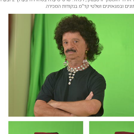
ונים ובמגאזינים ושלטי קד"מ בנקודות המכירה.