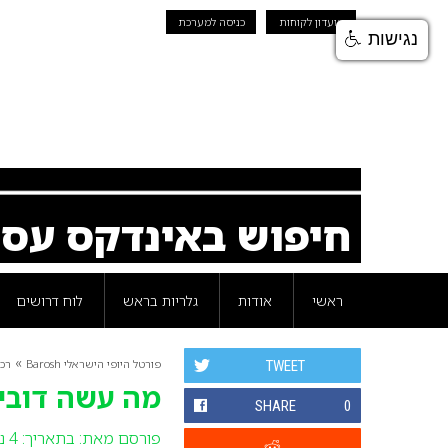
מועדון לקוחות
כניסה למערכת
נגישות
חיפוש באינדקס עס
ראשי
אודות
גלריות בראש
לוח דרושים
»
פורטל היופי הישראלי Barosh
רכי
TWEET
מה עשה דובי 
SHARE
0
פורסם מאת:
בתאריך: 4 נובמבר 2012