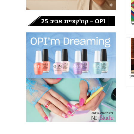
OPI – קולקציית אביב 25
ל
ון