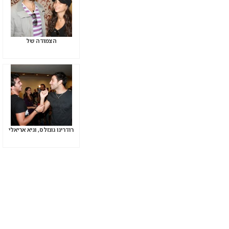
הצמודה של
רודריגו גונזלס, וגיא אריאלי