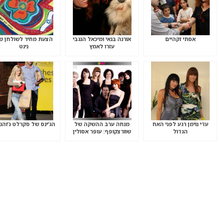
אסתי זקהיים
אורנה בנאי ומיכאל הנגבי
הצעת מחיר לשולחן ש
עזרו לאמץ
נינט
עדי נוימן רגע לפני האח
מנחה ערב ההשקה של
הג’ינס של סקרלט ג’והנס
הגדול
שוורצקופף: עופר אסולין