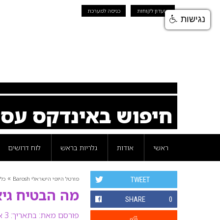
מועדון לקוחות
כניסה למערכת
נגישות
חיפוש באינדקס עס
ראשי
אודות
גלריות בראש
לוח דרושים
»
פורטל היופי הישראלי Barosh
כלל
TWEET
מה הבטיח גיא
SHARE
0
פורסם מאת:
בתאריך: 3 אפריל 2008