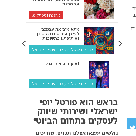
עד הדלת
ת
,
אופנה וסטיילינג
ום
מתאימים את עצמכם
לעידן החדש בגוגל – כך
תופיעו בתשובות AI
שיווק דיגיטלי לעולם היופי בישראל
קידום אתרים ל‑AI
שיווק דיגיטלי לעולם היופי בישראל
איך מנועי AI “חושבים” –
בראש הוא פורטל יופי
ולמה העסק שלך צריך
להתאים את עצמו אליהם?
ישראלי ושירותי שיווק
לעסקים בתחום הביוטי
שיווק דיגיטלי לעסקים
קידום ל‑AI לעומת קידום
גולשים ימצאו אצלנו תכנים, מדריכים