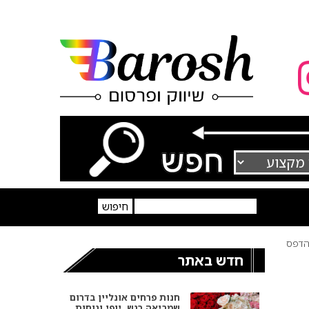
דפס
חדש באתר
חנות פרחים אונליין בדרום
שמביאה רגש, יופי ונוחות