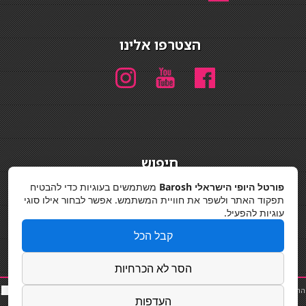
הצטרפו אלינו
חיפוש
חיפוש
פורטל היופי הישראלי Barosh
משתמשים בעוגיות כדי להבטיח
תפקוד האתר ולשפר את חוויית המשתמש. אפשר לבחור אילו סוגי
מדיניות פרטיות
עוגיות להפעיל.
קבל הכל
הסר לא הכרחיות
החלקות שיער
|
תאורה לבית
|
פאות ותוספות שיער
|
נייל סטודיו
|
תוספות שיער
|
שף פרטי
|
כ
סאות
העדפות
בר
|
קוסמטיקאית
|
כסא בר
|
פאות
|
קורס בניית ציפורניים
|
Powered by Barosh