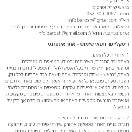
8. יצירת קשר
בראש שיווק ופרסום
טלפון: 052-300-0067
דוא”ל info.barosh@gmail.com
לשאלות, בקשות או בירורים נוספים בנוגע למדיניות זו ניתן לפנות
אלינו בכתובת הדוא”ל: info.barosh@gmail.com.
דיסקליימר ותנאי שימוש – אתר אינטרנט
1. אחריות על האתר
האתר וכל התכנים, השירותים והמידע המוצגים בו מנוהלים
ומופעלים אך ורק על ידי בעל העסק (להלן: “המפעיל”). חברת בניית
האתר, “בראש – שיווק ופרסום”, אינה נושאת בכל אחריות לכל נזק,
הפסד, טעות, פגם, או כל אירוע אחר הקשור לשימוש באתר, לתכנים
בו, למידע המוצג או לפעילות עסקית, משפטית או מסחרית כלשהי
הנעשית באמצעות האתר. כל אחריות משפטית, פיננסית, מקצועית
או אחרת הנובעת מהפעלת האתר או מהשימוש בו חלה אך ורק על
המפעיל.
2. היקף השירות של חברת בניית האתר
חברת בניית האתר מספקת אך ורק שירותי פיתוח, עיצוב, תחזוקה
טכנית ותמיכה טכנית באתר. השירותים כוללים: תשתית טכנית,