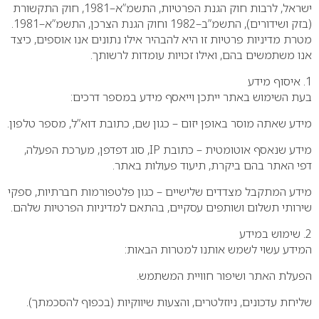
ישראל, לרבות חוק הגנת הפרטיות, התשמ”א–1981, חוק התקשורת
(בזק ושידורים), התשמ”ב–1982 וחוק הגנת הצרכן, התשמ”א–1981.
מטרת מדיניות פרטיות זו היא להבהיר אילו נתונים אנו אוספים, כיצד
אנו משתמשים בהם, ואילו זכויות עומדות לרשותך.
1. איסוף מידע
בעת השימוש באתר ייתכן וייאסף מידע במספר דרכים:
מידע שאתה מוסר באופן יזום – כגון שם, כתובת דוא”ל, מספר טלפון.
מידע שנאסף אוטומטית – כתובת IP, סוג דפדפן, מערכת הפעלה,
דפי האתר בהם ביקרת, תיעוד פעולות באתר.
מידע המתקבל מצדדים שלישיים – כגון פלטפורמות חברתיות, ספקי
שירותי תשלום ושותפים עסקיים, בהתאם למדיניות הפרטיות שלהם.
2. שימוש במידע
המידע עשוי לשמש אותנו למטרות הבאות:
הפעלת האתר ושיפור חוויית המשתמש.
שליחת עדכונים, ניוזלטרים, והצעות שיווקיות (בכפוף להסכמתך).