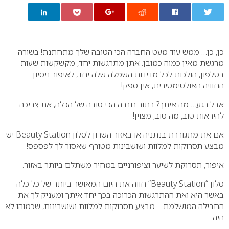
0
כן, כן… ממש עוד מעט החברה הכי הטובה שלך מתחתנת! בשורה
מרגשת מאין כמוה כמובן. אתן מתרגשות יחד, מקשקשות שעות
בטלפון, הולכות לכל מדידות השמלה שלה יחד, לאיפור ניסיון –
החוויה האולטימטיבית, אין ספק!
אבל רגע… מה איתך? בתור חברה הכי טובה של הכלה, את צריכה
להיראות טוב, מה טוב, מצוין!
אם את מתגוררת בנתניה או באזור השרון לסלון
Beauty Station
יש
מבצע תסרוקות למלוות ושושבינות מטורף שאסור לך לפספס!
איפור, תסרוקת לשיער וציפורניים במחיר משתלם ביותר באזור.
סלון “
Beauty Station
” חווה את היום המאושר ביותר של כל כלה
באשר היא ואת ההתרגשות הכרוכה בכך יחד איתך ומעניק לך את
החבילה המושלמת – מבצע תסרוקות למלוות ושושבינות, שכמוהו לא
היה.