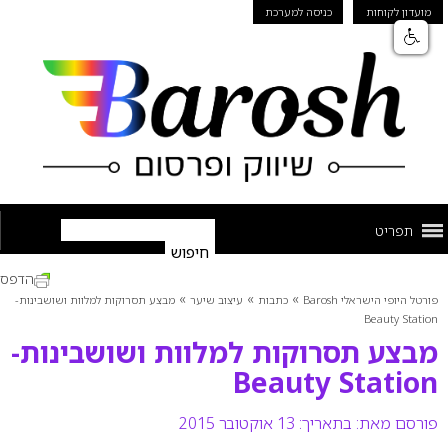
מועדון לקוחות
כניסה למערכת
תפריט
הדפס
»
»
»
פורטל היופי הישראלי Barosh
כתבות
עיצוב שיער
מבצע תסרוקות למלוות ושושבינות-
Beauty Station
מבצע תסרוקות למלוות ושושבינות-
Beauty Station
פורסם מאת:
בתאריך: 13 אוקטובר 2015