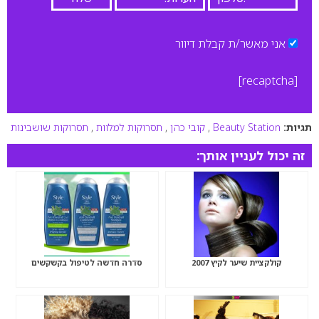
אני מאשר/ת קבלת דיוור
[recaptcha]
תגיות:
Beauty Station
,
קובי כהן
,
תסרוקות למלוות
,
תסרוקות שושבינות
זה יכול לעניין אותך:
קולקציית שיער לקיץ 2007
סדרה חדשה לטיפול בקשקשים