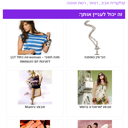
קולקציית אביב
,
רנואר
,
רשת אופנה
זה יכול לעניין אותך:
הכי אין באופנה
נועה תשבי – ml woman כחול לבן
לחגיגות יום העצמאות
מבצע ישראכרט ברנואר
מבצע Mam’z