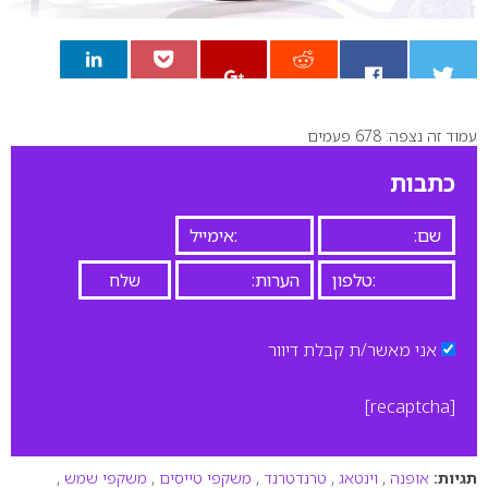
עמוד זה נצפה: 678 פעמים
0
כתבות
אני מאשר/ת קבלת דיוור
[recaptcha]
תגיות:
אופנה
,
וינטאג
,
טרנדטרנד
,
משקפי טייסים
,
משקפי שמש
,