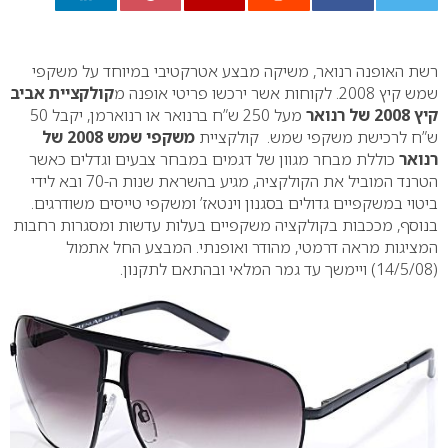
0
רשת האופנה רנואר, משיקה מבצע אטרקטיבי במיוחד על משקפי
שמש קיץ 2008. לקוחות אשר ירכשו פריטי אופנה מ
קולקציית אביב
קיץ 2008 של רנואר
מעל 250 ש”ח ברנואר או רנוארמן, יקבל 50
ש”ח לרכישת משקפי שמש. קולקציית
משקפי שמש 2008 של
רנואר
כוללת מבחר מגוון של דגמים במבחר צבעים וגדלים כאשר
הטרנד המוביל את הקולקציה, מגיע בהשראת שנות ה-70 ובא לידי
ביטוי במשקפיים גדולים בסגנון וינטאז’ ומשקפי טייסים משודרגים.
בנוסף, מככבות בקולקציה משקפיים בעלות עדשות ומסגרות רחבות
המציגות מראה דרמטי, מהודר ואופנתי. המבצע החל אתמול
(14/5/08) ויימשך עד גמר המלאי ובהתאם לתקנון.