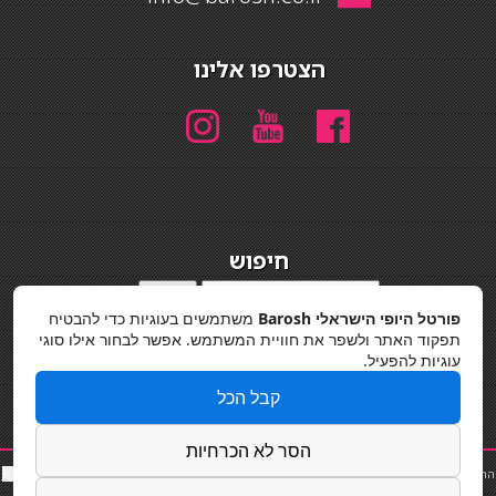
הצטרפו אלינו
חיפוש
חיפוש
פורטל היופי הישראלי Barosh
משתמשים בעוגיות כדי להבטיח
מדיניות פרטיות
תפקוד האתר ולשפר את חוויית המשתמש. אפשר לבחור אילו סוגי
עוגיות להפעיל.
קבל הכל
הסר לא הכרחיות
החלקות שיער
|
תאורה לבית
|
פאות ותוספות שיער
|
נייל סטודיו
|
תוספות שיער
|
שף פרטי
|
כ
סאות
בר
|
קוסמטיקאית
|
כסא בר
|
פאות
|
קורס בניית ציפורניים
|
Powered by Barosh