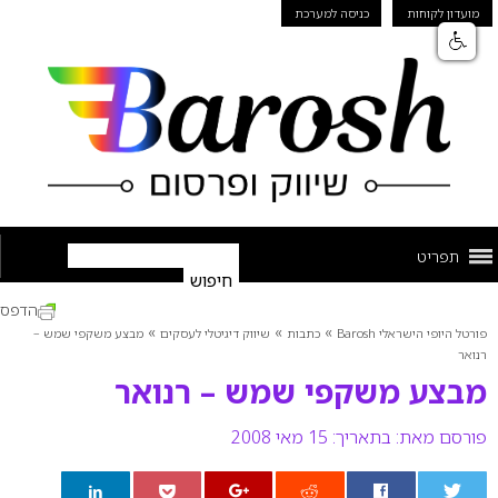
מועדון לקוחות
כניסה למערכת
תפריט
הדפס
»
»
»
פורטל היופי הישראלי Barosh
כתבות
שיווק דיגיטלי לעסקים
מבצע משקפי שמש –
רנואר
מבצע משקפי שמש – רנואר
פורסם מאת:
בתאריך: 15 מאי 2008