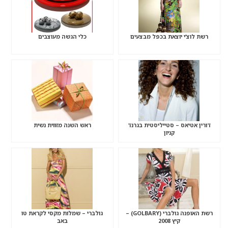
רשת לוצ’י יוצאת בכפל מבצעים
כלי הגשה מעוצבים
דורין אטיאס – סטייליסטית בגרנד
ראש השנה מזווית נשית
קניון
רשת האופנה גולברי (GOLBARY) –
גולברי – שמלות מקסי לקראת טו
קיץ 2008
באב