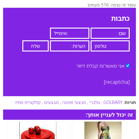
עמוד זה נצפה: 516 פעמים
0
כתבות
אני מאשר/ת קבלת דיוור
[recaptcha]
תגיות:
GOLBARY
,
גולברי
,
מבצעי אופנה
,
מבצעים
,
קולקציית סתיו
זה יכול לעניין אותך: