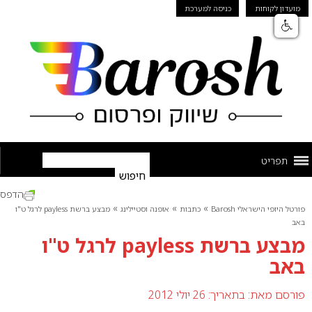
מועדון לקוחות
כניסה למערכת
תפריט
הדפס
»
»
»
פורטל היופי הישראלי Barosh
כתבות
אופנה וסטיילינג
מבצע ברשת payless לרגל ט"ו
באב
מבצע ברשת payless לרגל ט"ו
באב
פורסם מאת:
בתאריך: 26 יולי 2012