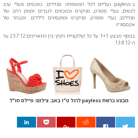
ב-
payless
נעליים לכל המשפחה: סנדלים, כפכפים ונעלי ערב
לנשים, נעלי ספורט, סניקרס וכפכפים לגברים ומגוון רחב של
סנדלים, נעלי ספורט, סניקרס ומוקסינים לילדים. ומבחר של
אקססוריז.
בנוסף מבצע 1+1 על כל קולקציית הקיץ בין התאריכים:23.7.12 עד
ה-13.8.12.
מבצע ברשת payless לרגל ט"ו באב. צילום: פיילס חו"ל