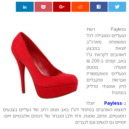
0
Payless
רשת
הנעליים המובילה לכל
המשפחה מארה"ב
יוצאת במבצע
לאוהבים לקראת ט"ו
באב, קונים ב-200 ₪
ומעלה ממגוון
הנעליים והאקססוריז
שברשת ומקבלים
תיק אופנתי מדליק
במתנה!
ב-
Payless
יוכלו
למצוא האוהבים במיוחד לט"ו באב מגוון רחב של נעליים בצבעים
רומנטיים, אדום, שמנת, ורוד ולבן ומבחר של דגמים אלגנטיים ויום-
יומיים גם לנשים וגם לגברים.