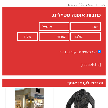
עמוד זה נצפה: 460 פעמים
0
כתבות אופנה סטיילינג
אני מאשר/ת קבלת דיוור
[recaptcha]
זה יכול לעניין אותך: