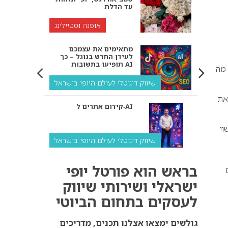
עד הדלת
אופנה וסטיילינג
מתאימים את עצמכם
לעידן החדש בגוגל – כך
תופיעו בתשובות AI
 מה
שיווק דיגיטלי לעולם היופי בישראל
את
קידום אתרים ל‑AI
ד לגבר הפרקטי והאופנתי. התיק של ml men עשוי
שיווק דיגיטלי לעולם היופי בישראל
איך מנועי AI “חושבים” –
בראש הוא פורטל יופי
ולמה העסק שלך צריך
להתאים את עצמו אליהם?
ישראלי ושירותי שיווק
לעסקים בתחום הביוטי
שיווק דיגיטלי לעסקים
קידום ל‑AI לעומת קידום
גולשים ימצאו אצלנו תכנים, מדריכים