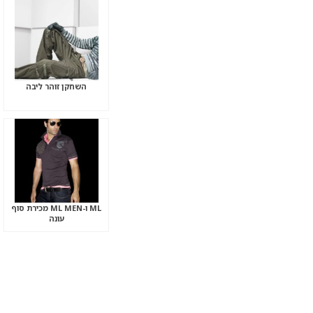
השחקן זוהר ליבה
ML ו-ML MEN מכירת סוף
עונה