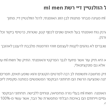
לנטיין דיי רשת ml men
רשת אופנת הגברים ml men מציגה מבחר מתנות לבן הזוג האופנתי, לרגל הוולנטיין דיי, מתוך
רנק נוח ואופנתי בעל תאים שונים לכסף קטן, שטרות, כרטיסי ביקור וכל
נק..
גברים לא נוהגים לקנות לעצמם וזוהי הזדמנות מלבבת לרעננן לאהובך 
מתנה נוספת שניתן למצוא היא תיק עור אשר מיוע
אלא גם פונקציונאלי,
תיק מחשבה ותשומת לב רבה לפרטים הקטנים והוא שופע תאים, תפרים
תנה שמציעה הרשת הם תחתוני הבוקסר המשמשים כמתנה סקסית ליום
תחתוני הבוקסר של רשת האופנה ml men בעלי גזרה מחמיאה, ונוחים ללבישה. תחתוני הבוקסר
מגיעים במגוון צבעים קלאסיים וייחודם הם באיכות הבלתי מתפשרת של הבד, אשר עשוי מ-100%
.