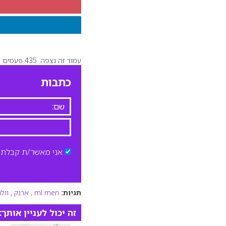
עמוד זה נצפה: 435 פעמים
כתבות
אני מאשר/ת קבלת ד
תגיות:
ml men
,
ארנק
,
וולנ
זה יכול לעניין אותך: