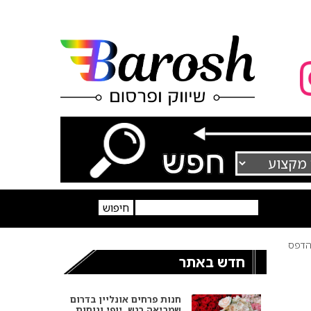
דפס
חדש באתר
חנות פרחים אונליין בדרום
שמביאה רגש, יופי ונוחות