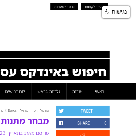
מועדון לקוחות
כניסה למערכת
נגישות
חיפוש באינדקס עס
ראשי
אודות
גלריות בראש
לוח דרושים
»
פורטל היופי הישראלי Barosh
כת
TWEET
מבחר מתנות לר
SHARE
0
פורסם מאת:
בתאריך: 23 ינואר 2009