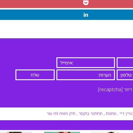
יוור
[recaptcha]
טיין דיי
,
מתנות
,
תחתוני בוקסר
,
תיק ml men עור