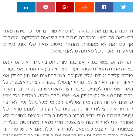
0
תרגמנו עבורכם את המראה הלוהט לאיפור יום יומי, כך שיהיה נאמן
להשראה של האש והמדורה ויגרום לך להיראות “מדליקה” וטרנדית
אך עם זאת לא מאופרת בהגזמה
טיפים מאת שלי גפני, בעלים
ומאפרת ראשית של מאדינה מילאנו ישראל
•תחילה השתמשי במייק אפ בגוון עורך, חשוב למרוח את המייקאפ
בצורה אחידה החל מהצוואר ועד המצח ולקבע את המייק אפ בעזרת
פודרה קלילה נטולת טלק ושקופה. רצוי להתאים את גוון המייק אפ
לאזור החזה ולא לצוואר. מרחי קונסילר בעזרת קצות האצבעות על
האזור שמתחת לעיניים. בלבד. רצוי להשתמש בקונסילר בגוון אחד
בהיר יותר מאשר גוון המייק אפ.
•אפשר להשתמש בצללית בכל צבע
שרוצים ולמרוח אותה מקו האייליינר הפנימי ומעל גלגל העין. לא רצוי
להחדיר את הצללית לזווית הפנימית של העין כדי למנוע מראה של
עיניים קרובות מידי. כדאי לבחור בצללית בעלת שקיפות מסוימת ולא
אטומה. כדי לא להיראות מצועצעת מידי כשאת משתמשת בצללית
צבעונית, בחרי צבע שמתאים לגוון העור שלך, אם את שזופה גווני
האדום, בורדו והכתום יתאימו לך ואם את בעלת עור בהיר יתאימו לך