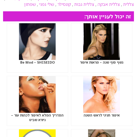
צללית
,
צללית אבקה
,
צללית גבות
,
קונסילר
,
שלי גפני
,
שפתון
זה יכול לעניין אותך:
נשף סוף שנה – מראות איפור
Be Mod – SHISEIDO
איפור חגיגי לראש השנה
המדריך המלא לאיפור לכהות עור –
גיורא שביט