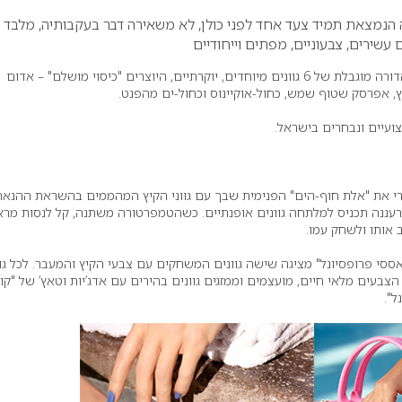
הנמצאת תמיד צעד אחד לפני כולן, לא משאירה דבר בעקבותיה, מלבד 
ם עשירים, צבעוניים, מפתים וייחודיים
– קולקציית חגים 2015 – מהדורה מוגבלת של 6 גוונים מיוחדים, יוקרתיים, היוצרים "כיסוי מושלם" – אדום
צץ, אפרסק שטוף שמש, כחול-אוקיינוס וכחול-ים מהפנט.
קצועיים ונבחרים בישראל.
י את "אלת חוף-הים" הפנימית שבך עם גווני הקיץ המהממים בהשראת ההנאה
רעננה תכניס למלתחה גוונים אופנתיים. כשהטמפרטורה משתנה, קל לנסות מר
 אותו ולשחק עמו.
ת החגים 2015 של "אססי פרופסיונל" מציגה שישה גוונים המשחקים עם צבעי הקיץ והמעבר. לכל גו
 הצבעים מלאי חיים, מועצמים וממזגים גוונים בהירים עם אדג’יות וטאץ’ של "קול
נל".