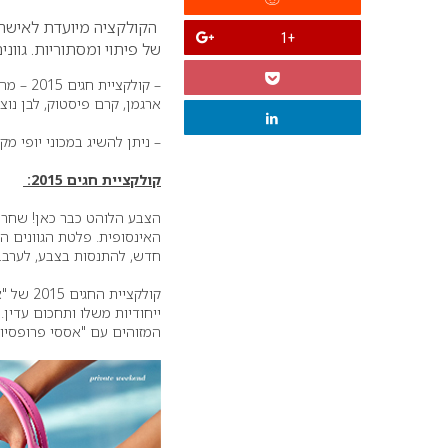
הקולקציה מיועדת לאישה 
+1
של פיתוי ומסתוריות. גווני
ארגמן, קרם פיסטוק, לבן נו
– ניתן להשיג במכוני יופי מ
קולקציית חגים 2015:
הצבע הלוהט כבר כאן! שחרר
האינסופית. פלטת הגוונים ה
חדש, להתנסות בצבע, לערבב
קולקציי
ייחודיות משלו ותחכום עדין.
המזוהים עם "אססי פרופסיו