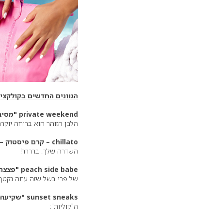
הגוונים החדשים בקולקציי
private weekend "מסיבת סוף-שבוע פרטית"
הלבן הזוהר הוא בריחה יוקר
chillato – קרם פיסטוק –
השדרה שלך. ברררר!
peach side babe "פצצה בגוון אפרסק"
של פרי בשל שזה עתה נקטף
sunset sneaks "שקיעה מתגנבת"
ה"קוליות":