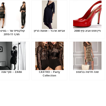
ניין ווסט אביב-קיץ 2008
אבישג ארבל – אופנת הריון
קולקציית עור – בוניט
חורף 2010-11
שנה חדשה בג’אמפ
CASTRO – Party
ZARA – סוף עונה
Collection