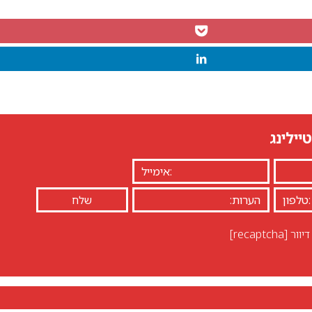
יילינג
יוור
[recaptcha]