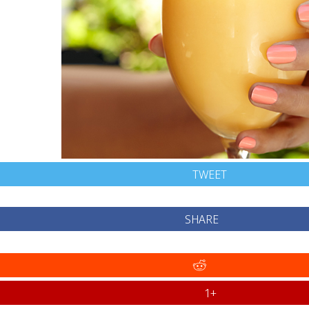
TWEET
SHARE
+1