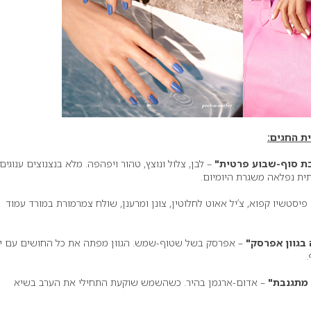
ת החגים:
– לבן, צלול ונוצץ, טהור ויפהפה. מלא בנצנוצים ענוגים.
תית נפלאה משגרת היומיום.
פיסטשיו קפוא, צ’יל אאוט לחלוטין, צונן ומרענן, שולח צמרמורת במורד עמוד
– אפרסק בשל שטוף-שמש. הגוון מפתה את כל החושים עם יו
.
– אדום-ארגמן בהיר. כשהשמש שוקעת התחילי את הערב בשיא