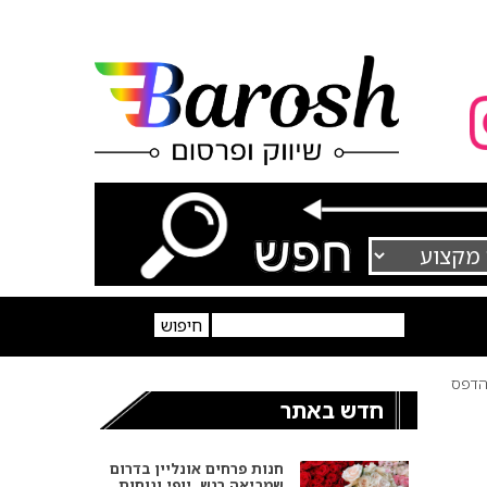
דפס
חדש באתר
חנות פרחים אונליין בדרום
שמביאה רגש, יופי ונוחות