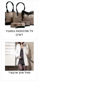
FASHION TV במשביר
לצרכן
מעיל ארוך או קצר?