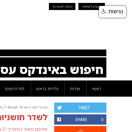
מועדון לקוחות
כניסה למערכת
נגישות
חיפוש באינדקס עס
ראשי
אודות
גלריות בראש
לוח דרושים
»
פורטל היופי הישראלי Barosh
כת
TWEET
לשדר חושניות
SHARE
0
פורסם מאת:
בתאריך: 2 אוגוסט 2015