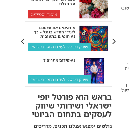
עד הדלת
שובל
אופנה וסטיילינג
מתאימים את עצמכם
לעידן החדש בגוגל – כך
תופיעו בתשובות AI
שיווק דיגיטלי לעולם היופי בישראל
קידום אתרים ל‑AI
אה
שיווק דיגיטלי לעולם היופי בישראל
ון
יות"
איך מנועי AI “חושבים” –
בראש הוא פורטל יופי
ולמה העסק שלך צריך
להתאים את עצמו אליהם?
ישראלי ושירותי שיווק
לעסקים בתחום הביוטי
שיווק דיגיטלי לעסקים
קידום ל‑AI לעומת קידום
גולשים ימצאו אצלנו תכנים, מדריכים