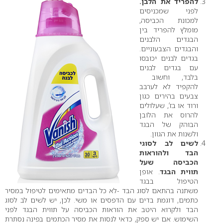
להפריד את הלבן.
לפני שמכניסים
למכונת הכביסה,
מומלץ להפריד בין
הבגדים הלבנים
והבגדים הצבעוניים.
בגדים לבנים יכובסו
עם בגדים לבנים
בלבד, וחשוב
להקפיד לא לערבב
צבעים בהירים כגון
ורוד או בז’, שעלולים
להרוס את הלובן
הבוהק של הבגד
ולשנות את הגוון.
לשים לב לסוגי
הבד ולהוראות
הכביסה שעל
תווית הבגד
. אופן
הטיפול בבגד
משתנה בהתאם לסוג הבד -לא כל הבדים מתאימים לטיפול במסיר
כתמים, דוגמת בדים עם הדפסים או משי. לכן, יש לשים לב לסוג
הבד ולקרוא היטב את הוראות הכביסה על תווית הבגד לפני
השימוש. אם יש ספק, כדאי לנסות את מסיר הכתמים בפינה נסתרת