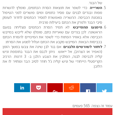
של הבגד.
השרייה
. כדי לשפר את תוצאות הסרת הכתמים, מומלץ להשרות
מפות ובגדים לבנים עם מסיר כתמים ומים פושרים לפני הטיפול
במכונת הכביסה. ההשריה מאפשרת למסיר הכתמים לחדור לעומק
סיבי הבגד ולפרק את הכתם ביעילות מרבית.
הימנעו מהמייבש
. לא תמיד הסרת הכתמים מצליחה בפעם
הראשונה. לכן בגדים עם שאריות כתם, מומלץ שלא לייבש במייבש
הכביסה אלא באוויר הפתוח כדי לשפר את הסיכויים להסרת הכתם
בכביסות הבאות. המייבש מקבע את הכתם ועלול למנוע את הסרתו.
לחזור לשורשים הלבנים
. אם בגד לבן שינה את צבעו במשך הזמן
(האפיר או הצהיב), אל ייאוש. ניתן לכבס את הבגד בתוספת וניש
קליה לכביסה לבנה, המלבין את הצבע הלבן ב- 3 דרגות. הרכיב
הקריסטלי הייחודי של וניש קליה ג’ל חודר לסיב הבד ומחזיר לו את
הלובן.
עמוד זה נצפה: 565 פעמים
0