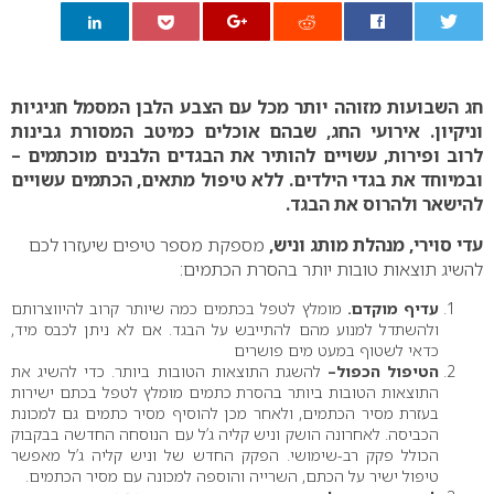
0
חג השבועות מזוהה יותר מכל עם הצבע הלבן המסמל חגיגיות
וניקיון. אירועי החג, שבהם אוכלים כמיטב המסורת גבינות
לרוב ופירות, עשויים להותיר את הבגדים הלבנים מוכתמים –
ובמיוחד את בגדי הילדים. ללא טיפול מתאים, הכתמים עשויים
להישאר ולהרוס את הבגד.
עדי סוירי, מנהלת מותג וניש,
מספקת מספר טיפים שיעזרו לכם
להשיג תוצאות טובות יותר בהסרת הכתמים:
עדיף מוקדם.
מומלץ לטפל בכתמים כמה שיותר קרוב להיווצרותם
ולהשתדל למנוע מהם להתייבש על הבגד. אם לא ניתן לכבס מיד,
כדאי לשטוף במעט מים פושרים
הטיפול הכפול–
להשגת התוצאות הטובות ביותר. כדי להשיג את
התוצאות הטובות ביותר בהסרת כתמים מומלץ לטפל בכתם ישירות
בעזרת מסיר הכתמים, ולאחר מכן להוסיף מסיר כתמים גם למכונת
הכביסה. לאחרונה הושק וניש קליה ג’ל עם הנוסחה החדשה בבקבוק
הכולל פקק רב-שימושי. הפקק החדש של וניש קליה ג’ל מאפשר
טיפול ישיר על הכתם, השרייה והוספה למכונה עם מסיר הכתמים.