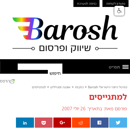
מועדון לקוחות
כניסה למערכת
תפריט
הדפס
»
»
»
פורטל היופי הישראלי Barosh
כתבות
אופנה וסטיילינג
למתגייסים
למתגייסים
פורסם מאת:
בתאריך: 26 יולי 2007