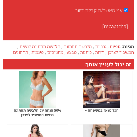
אני מאשר/ת קבלת דיוור
[recaptcha]
תגיות:
גופיות
,
גרביים
,
הלבשה תחתונה
,
הלבשה תחתונה לנשים
,
המשביר לצרכן
,
חזיות
,
כותנות
,
מבצע
,
מתגייסים
,
פיגמות
,
תחתונים
זה יכול לעניין אותך:
הכל נשאר במשפחה –
50% הנחה על הלבשה תחתונה
ברשת המשביר לצרכן