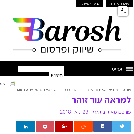
מועדון לקוחות
כניסה למערכת
תפריט
הדפס
»
»
»
פורטל היופי הישראלי Barosh
כתבות
קוסמטיקה ואסתטיקה
למראה עור זוהר
למראה עור זוהר
פורסם מאת:
בתאריך: 23 ינואר 2018