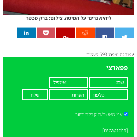
ליהיא גרינר על המיטה. צילום: ברק פכטר
עמוד זה נצפה: 593 פעמים
0
פפארצי
אני מאשר/ת קבלת דיוור
[recaptcha]