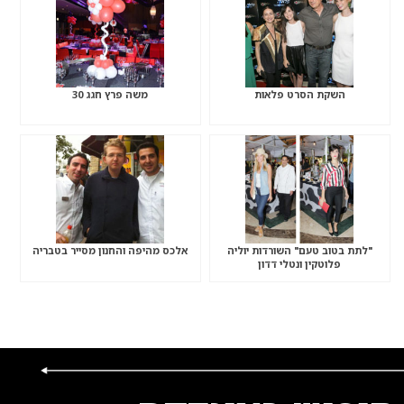
השקת הסרט פלאות
משה פרץ חגג 30
"לתת בטוב טעם" השורדות יוליה
אלכס מהיפה והחנון מסייר בטבריה
פלוטקין ונטלי דדון