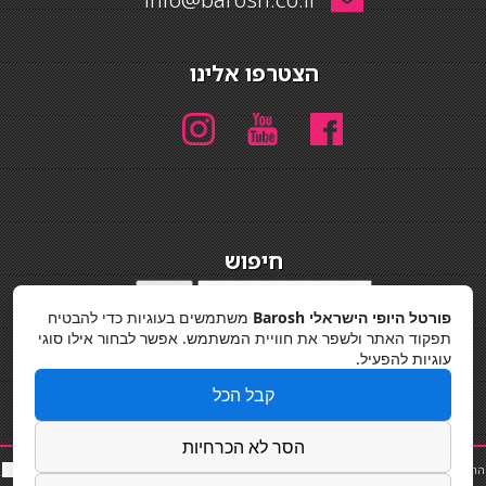
הצטרפו אלינו
חיפוש
חיפוש
פורטל היופי הישראלי Barosh
משתמשים בעוגיות כדי להבטיח
מדיניות פרטיות
תפקוד האתר ולשפר את חוויית המשתמש. אפשר לבחור אילו סוגי
עוגיות להפעיל.
קבל הכל
הסר לא הכרחיות
החלקות שיער
|
תאורה לבית
|
פאות ותוספות שיער
|
נייל סטודיו
|
תוספות שיער
|
שף פרטי
|
כ
סאות