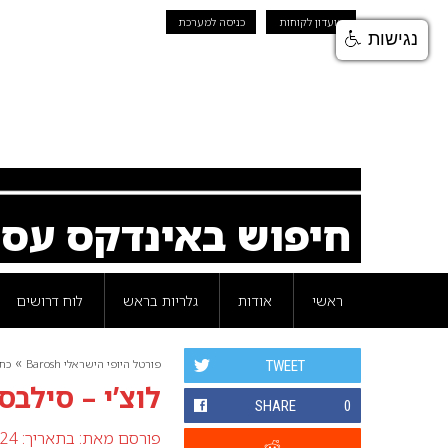
מועדון לקוחות
כניסה למערכת
נגישות
חיפוש באינדקס עס
ראשי
אודות
גלריות בראש
לוח דרושים
»
פורטל היופי הישראלי Barosh
כת
TWEET
לוצ’י – סילבסטר 
SHARE
0
פורסם מאת:
בתאריך: 24 דצמבר 2009