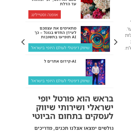
עד הדלת
אופנה וסטיילינג
מתאימים את עצמכם
ר.
לעידן החדש בגוגל – כך
מלות
תופיעו בתשובות AI
שיווק דיגיטלי לעולם היופי בישראל
: 39.90-289.90 ש”ח.
קידום אתרים ל‑AI
שיווק דיגיטלי לעולם היופי בישראל
איך מנועי AI “חושבים” –
בראש הוא פורטל יופי
ולמה העסק שלך צריך
להתאים את עצמו אליהם?
ישראלי ושירותי שיווק
לעסקים בתחום הביוטי
שיווק דיגיטלי לעסקים
קידום ל‑AI לעומת קידום
גולשים ימצאו אצלנו תכנים, מדריכים