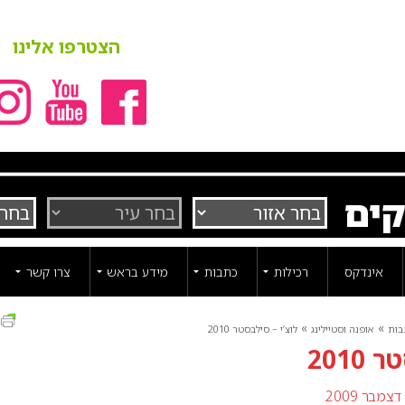
הצטרפו אלינו
קים
אינדקס
רכילות
כתבות
מידע בראש
צרו קשר
ה
»
»
בות
אופנה וסטיילינג
לוצ’י – סילבסטר 2010
2010