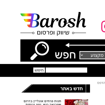
דפס
חדש באתר
חנות פרחים אונליין בדרום
שמביאה רגש, יופי ונוחות