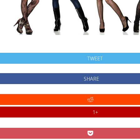
TWEET
SHARE
+1