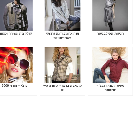
חגיגות הסילבסטר
אנה ארונוב ודנה גרוצקי
קולקציה עשירה ומגוונ
פאשניסטיות
טעימה מהקרנבל –
מיכאלה ברקו – אופרה קיץ
לוצ’י – חורף 2009
גושטוזה
08