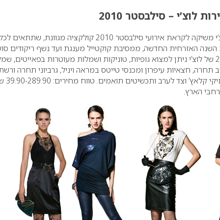
ות לוצ’י – סילבסטר 2010
רשת האופנה לצעירות לוצ’י משיקה לקראת אירועי סילבסטר 2010 קולקציה מגוונת, שתתאים לכל
 השנה האזרחית החדשה, ממסיבת קוקטייל מענגת ועד נשף ריקודים סוע
בקולקציית סילבסטר 2010 של לוצ’י ניתן למצוא גופיות, טוניקות ושמלות מעוטרות בפאייטים, ש
 תחרה, חצאיות עיפרון ומכנסי טייטס במראה ויניל, גרביוני תחרה ורשת
תיקי קלאץ’ וצד לערב ותכשיטים תואמים.
טווח מחירים