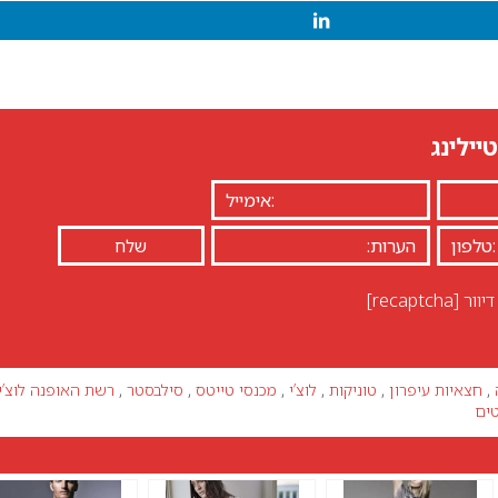
יילינג
יוור
[recaptcha]
,
חצאיות עיפרון
,
טוניקות
,
לוצ’י
,
מכנסי טייטס
,
סילבסטר
,
רשת האופנה לוצ’י
ים