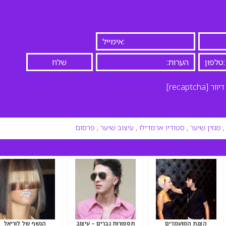
יוור
[recaptcha]
מגזין שיער
,
סטודיו ארמדילו
,
עיצוב שיער
,
פרסום
הצגת המועמדים
תספורות גברים – עיצוב
הנשף של לוריאל