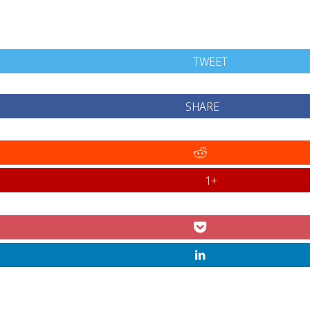
TWEET
SHARE
+1