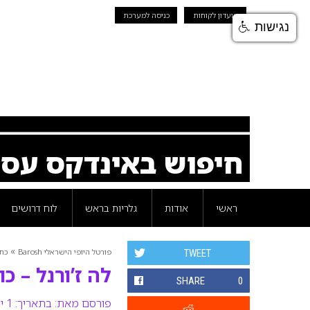
מועדון לקוחות
כניסה למערכת
נגישות
חיפוש באינדקס עס
ראשי
אודות
גלריות בראש
לוח דרושים
»
פורטל היופי הישראלי Barosh
כת
TWEET
לה ז’ורנל – כ
SHARE
0
פורסם מאת:
בתאריך: 1 ינואר 2008