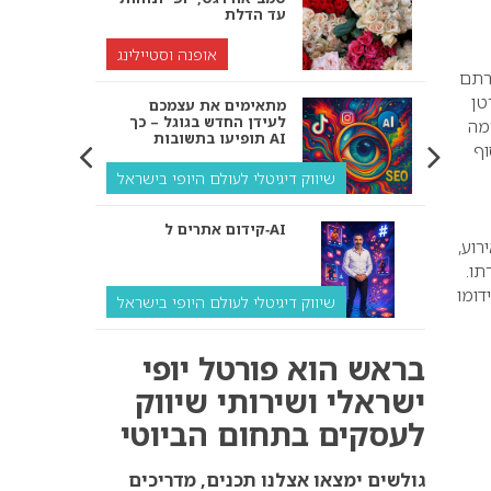
עד הדלת
אופנה וסטיילינג
רתם
טן
מתאימים את עצמכם
לעידן החדש בגוגל – כך
לטפורמה
תופיעו בתשובות AI
וף
שיווק דיגיטלי לעולם היופי בישראל
קידום אתרים ל‑AI
רוע,
תו.
דומו
שיווק דיגיטלי לעולם היופי בישראל
איך מנועי AI “חושבים” –
בראש הוא פורטל יופי
ולמה העסק שלך צריך
להתאים את עצמו אליהם?
ישראלי ושירותי שיווק
לעסקים בתחום הביוטי
שיווק דיגיטלי לעסקים
קידום ל‑AI לעומת קידום
גולשים ימצאו אצלנו תכנים, מדריכים