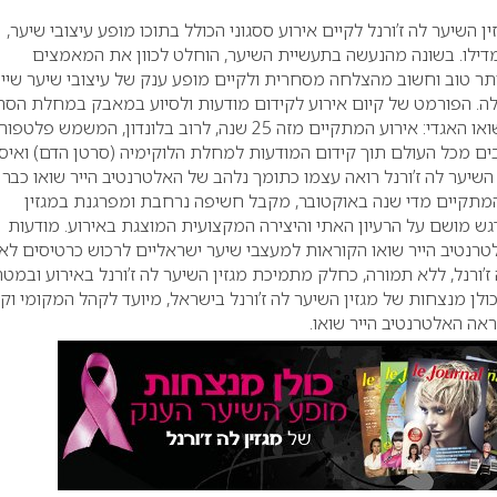
ן השיער לה ז’ורנל לקיים אירוע ססגוני הכולל בתוכו מופע עיצובי שיער,
דילו. בשונה מהנעשה בתעשיית השיער, הוחלט לכוון את המאמצים
ר טוב וחשוב מהצלחה מסחרית ולקיים מופע ענק של עיצובי שיער שיי
. הפורמט של קיום אירוע לקידום מודעות ולסיוע במאבק במחלת הסר
שאוב מהאלטרנטיב הייר שואו האגדי: אירוע המתקיים מזה 25 שנה, לרוב בלונדון, המשמש פ
ים מכל העולם תוך קידום המודעות למחלת הלוקימיה (סרטן הדם) ואיס
השיער לה ז’ורנל רואה עצמו כתומך נלהב של האלטרנטיב הייר שואו כבר
 המתקיים מדי שנה באוקטובר, מקבל חשיפה נרחבת ומפרגנת במגזין
דגש מושם על הרעיון האתי והיצירה המקצועית המוצגת באירוע. מודעות
נטיב הייר שואו הקוראות למעצבי שיער ישראליים לרכוש כרטיסים לאי
ז’ורנל, ללא תמורה, כחלק מתמיכת מגזין השיער לה ז’ורנל באירוע ובמטר
כולן מנצחות
של מגזין השיער לה ז’ורנל בישראל, מיועד לקהל המקומי וקי
אה האלטרנטיב הייר שואו.