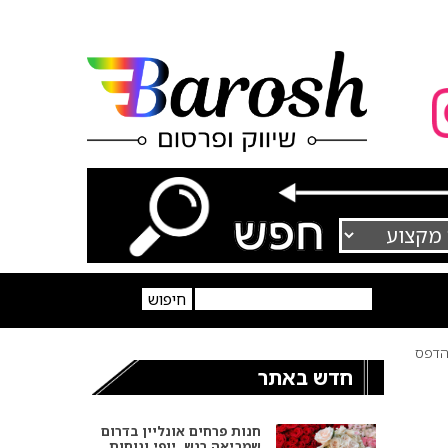
דפס
חדש באתר
חנות פרחים אונליין בדרום
שמביאה רגש, יופי ונוחות