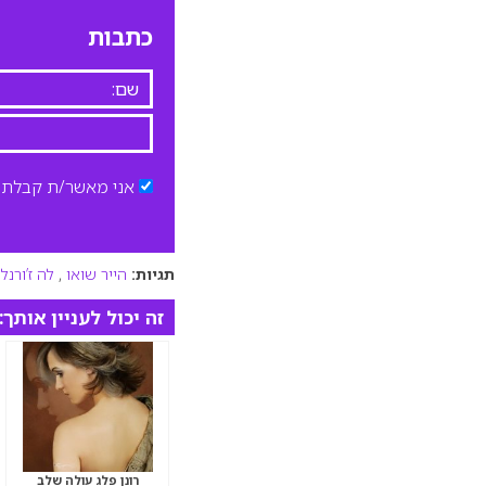
כתבות
אני מאשר/ת קבלת ד
תגיות:
הייר שואו
,
לה ז’ורנל
,
זה יכול לעניין אותך:
רונן פלג עולה שלב