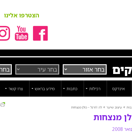
הצטרפו אלינו
קים
אינדקס
רכילות
כתבות
מידע בראש
צרו קשר
ה
»
»
בות
עיצוב שיער
לה ז’ורנל – כולן מנצחות
ולן מנצחות