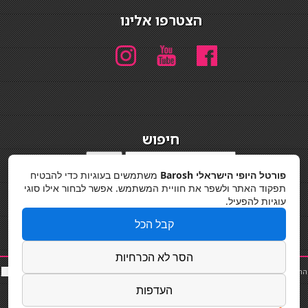
הצטרפו אלינו
חיפוש
חיפוש
פורטל היופי הישראלי Barosh
משתמשים בעוגיות כדי להבטיח
מדיניות פרטיות
תפקוד האתר ולשפר את חוויית המשתמש. אפשר לבחור אילו סוגי
עוגיות להפעיל.
קבל הכל
הסר לא הכרחיות
החלקות שיער
|
תאורה לבית
|
פאות ותוספות שיער
|
נייל סטודיו
|
תוספות שיער
|
שף פרטי
|
כ
סאות
בר
|
קוסמטיקאית
|
כסא בר
|
פאות
|
קורס בניית ציפורניים
|
Powered by Barosh
העדפות
Designed by
Barosh 2020