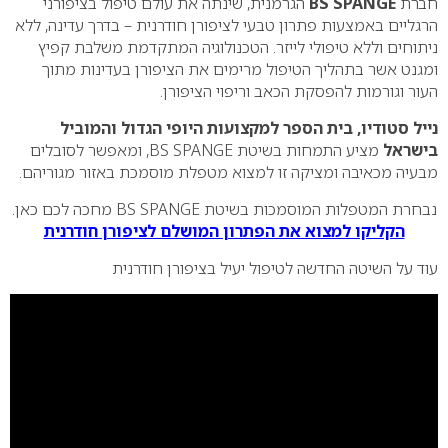
חברת
BS SPANGE
הגרמנית, שינתה את עולם טיפול בציפורני
הרגליים באמצעות פתרון טבעי לציפורן חודרנית – בדרך עדינה, ללא
ניתוחים וללא טיפולי לייזר. הטכנולוגיה המתקדמת משלבת קפיץ
ומגנט אשר בתהליך הטיפול מרימים את הציפורן בעדינות מתוך
העור וגורמות להפסקת הכאב וריפוי הציפורן.
נייל סטודיו, בית הספר למקצועות היופי הגדול והמוביל
בישראל
מציע התמחות בשיטת BS SPANGE, ומאפשר לסובלים
מבעיה מכאיבה ומציקה זו למצוא מטפלת מוסמכת באזור מגוריהם.
נבחרת המטפלות המוסמכות בשיטת BS SPANGE מחכה לכם כאן.
הקליקו למצוא את הפתרון המושלם לציפורן חודרנית
עוד על השיטה החדשה לטיפול יעיל בציפורן חודרנית