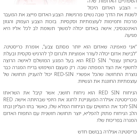
השפתיים האדומות שלה
– הצבע האדום היכול
לשנות את הדרך שבה נשים מרגישות. הצבע האדום מייצג את המעבר
מרכות ותמימות לעוצמתיות וסקסיות. בזכות הצבע העמוק והגוון
האינטנסיבי, אישה באדום יכולה למשוך תשומת לב לכל אליו היא
מגיעה.
“אני מאמינה שאדום הוא יותר מסתם צבע”, אומרת כריסטינה.
“לבישת אדום יכולה לעורר אמוציות ולגרום לך להרגיש סקסית ובעלת
ביטחון עצמי”.
RED SIN
הוא בעל המגע המושלם לאישה הרוצה
לחשוף את הצד המפתה שבה. רק מעצם השימוש בריח המגרה כבר
נוצרת התחושה שהכל אפשרי.
RED-SIN
יכול להעניק תחושה של
עוצמתיות החוגגת את הנשיות.
הניחוח
RED SIN
הוא ניחוח חושני, אשר קיבל את השראתו
מכריסטינה אגילרה המעוניינת לחגוג את היופי שבהיותה אישה.
RED
SIN
לוכד את החושים עם הניחוח המלא שלו, כאשר בתו העליון ובתו
הלב הניחוח מתוק להפליא, יוצר תחושה חושנית עם התפוח האדום
המגרה בפריכות שלו.
כריסטינה אגילרה בבושם חדש