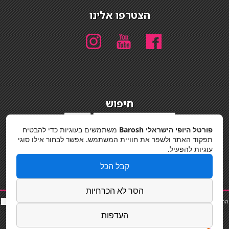
הצטרפו אלינו
חיפוש
חיפוש
פורטל היופי הישראלי Barosh
משתמשים בעוגיות כדי להבטיח
מדיניות פרטיות
תפקוד האתר ולשפר את חוויית המשתמש. אפשר לבחור אילו סוגי
עוגיות להפעיל.
קבל הכל
הסר לא הכרחיות
החלקות שיער
|
תאורה לבית
|
פאות ותוספות שיער
|
נייל סטודיו
|
תוספות שיער
|
שף פרטי
|
כ
סאות
בר
|
קוסמטיקאית
|
כסא בר
|
פאות
|
קורס בניית ציפורניים
|
Powered by Barosh
העדפות
Designed by
Barosh 2020