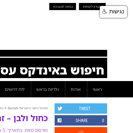
מועדון לקוחות
כניסה למערכת
נגישות
חיפוש באינדקס עס
ראשי
אודות
גלריות בראש
לוח דרושים
»
פורטל היופי הישראלי Barosh
כת
TWEET
כחול ולבן – זה
SHARE
0
פורסם מאת:
בתאריך: 5 אפריל 2009