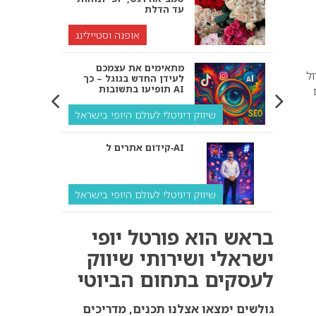
עד הדלת
אופנה וסטיילינג
מתאימים את עצמכם
 2009. בייבי דול
לעידן החדש בגוגל – כך
תופיעו בתשובות AI
שיווק דיגיטלי לעולם היופי בישראל
קידום אתרים ל‑AI
שיווק דיגיטלי לעולם היופי בישראל
איך מנועי AI “חושבים” –
בראש הוא פורטל יופי
ולמה העסק שלך צריך
להתאים את עצמו אליהם?
ישראלי ושירותי שיווק
לעסקים בתחום הביוטי
שיווק דיגיטלי לעסקים
קידום ל‑AI לעומת קידום
גולשים ימצאו אצלנו תכנים, מדריכים