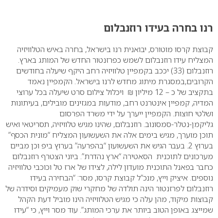
0
רנו בחרה בעידו רוזנבלום
קבוצת קרסו מוטורס, יבואנית רנו בישראל, בחרה באיש הטלוויזיה
המצליח עידו רוזנבלום לשמש כפרזנטור החדש של המותג בארץ.
רוזנבלום (33) יככב בקמפיין טלוויזיה רחב היקף שיעלה בחודשים
הקרובים,במסגרת מיתוג מחדש לרנו בישראל. הקמפיין נאמד
בתקציב של כ – 12 מיליון ₪ ויכלול צילום סרט שיעלה בכל ערוצי
המדיה, קמפיין אינטרנט רחב, מודעות במגזינים מובילים, בעיתונות
ושלטי חוצות. הקמפיין ייערך על ידי משרד הפרסום
גליקמן-נטלר-סמסונוב.
רוזנבלום, שהינו מגיש טלוויזיה, תסריטאי ואיש
תוכן מוערך, מגיש בימים אלה את השעשועון המצליח “מונית הכסף”
בערוץ 2. בעבר הגיש את השעשועון “בהפרעה” בערוץ ביפ וכן מביים
מערכונים לתוכנית הסאטירה “ארץ נהדרת”. ביוני הצטרף רוזנבלום
כחבר בפאנל התוכנית מועדון לילה, לצידו של ארז טל וכוכבי טלוויזיה
נוספים.
איציק וייץ, מנכ”ל קבוצת קרסו, מסר: “הבחירה בעידו
רוזנבלום לפרזנטור הינה תולדה של מחקרי שוק מעמיקים וסידרה של
קבוצות מיקוד, מהן עלה כי מגיש הטלוויזיה הינו מוביל דעת הקהל
שמייצג באופן הטוב ביותר את ערכי המותג”.
עוד מסר וייץ, כי “עידו