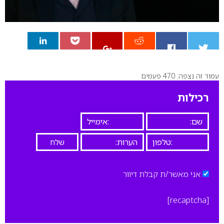
עמוד זה נצפה: 470 פעמים
0
רכילות
אני מאשר/ת קבלת דיוור
[recaptcha]