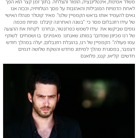
משדר אמינות, אינטליגנציה, הומור והצלחה. בתוך זמן קצר הוא הפך
לאחת הדמויות המובילות והאהובות על מסך הטלוויזיה, וככזה אנו
גאים להעמיד אותו בראש הקמפיין שלנו”.
מאיר קוטלר מנהלו האישי
של עידו רוזנבלום מסר כי: “בשנה האחרונה קיבלנו פניות מכמה
גופים שביקשו את עידו לשמש כפרזנטור, ובחרנו לקחת את ההצעה
של רנו מכיוון שמדובר במותג שאנחנו מאמינים בו ושמחים לשתף
עמו פעולה”.
הקמפיין של רנו, בהובלת רוזנבלום, יעלה במהלך חודש
דצמבר, במסגרת מהלך למיתוג מחדש והשקת שלושה דגמים
חדשים: קליאו, קנגו, פלואנס.