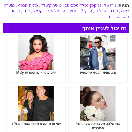
תגיות:
ארז טל
,
גליקמן-נטלר-סמסונוב
,
מאיר קוטלר
,
מונית הכסף
,
מועדון
לילה
,
עידו רוזנבלום
,
ערוץ 2
,
ערוץ ביפ
,
פלואנס.
,
קליאו
,
קנגו
,
קרסו
מוטורס
,
רנו
זה יכול לעניין אותך:
נהג מונית הכסף מקמפיין
קים בוסי – פרזנטורית MLly
אבי מלכה מעצב את שערם של
יוסי סרור הודח מבית האח הגדול 4
הכוכבים