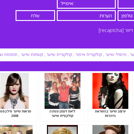
יוור
[recaptcha]
ר
,
פיסולי שיער
,
קולקציית איפור
,
קולקציית שיער
,
קשתות שיער
,
תוספות שי
עיצוב שיער בהשראת
ליאת ויצמן מציגה
מראות שיער סילבסט
היהדות
קולקציית שיער
2008