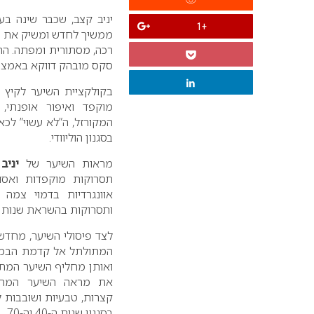
יניב קצב, שכבר שינה ב
+1
סקס מובהק דווקא באמצעו
בקולקציית השיער לקיץ ה
מוקפד ואיפור אופנתי,
המקורזל, ה”לא עשוי” לכא
בסגנון הוליוודי.
מראות השיער של
יניב
תסרוקות מוקפדות ואסו
אוונגרדיות בדמוי צמה
ותסרוקות בהשראת שנות ה-40 ושנות ה-
לצד פיסולי השיער, מחדש
המתולתל אל קדמת הבמה
ואותן מחליף השיער המתו
את מראה השיער המתו
קצרות, טבעיות ושובבות 
בסגנון שנות ה-40 וה-70.