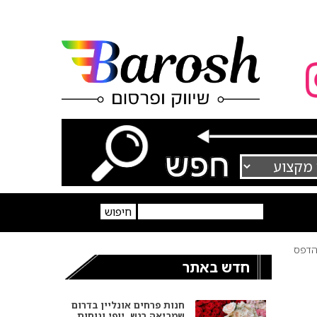
דפס
חדש באתר
חנות פרחים אונליין בדרום
שמביאה רגש, יופי ונוחות