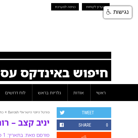
מועדון לקוחות
כניסה למערכת
נגישות
חיפוש באינדקס עס
ראשי
אודות
גלריות בראש
לוח דרושים
»
פורטל היופי הישראלי Barosh
כת
TWEET
יניב קצב – ר
SHARE
0
פורסם מאת:
בתאריך: 1 פברואר 2010