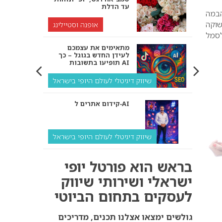
עד הדלת
הבמה
ונת קיץ 2010 ברוח של תשוקה
אופנה וסטיילינג
נשים הפכו לסמל
מתאימים את עצמכם
לעידן החדש בגוגל – כך
תופיעו בתשובות AI
שיווק דיגיטלי לעולם היופי בישראל
קידום אתרים ל‑AI
שיווק דיגיטלי לעולם היופי בישראל
איך מנועי AI “חושבים” –
בראש הוא פורטל יופי
ולמה העסק שלך צריך
להתאים את עצמו אליהם?
ישראלי ושירותי שיווק
לעסקים בתחום הביוטי
שיווק דיגיטלי לעסקים
קידום ל‑AI לעומת קידום
גולשים ימצאו אצלנו תכנים, מדריכים