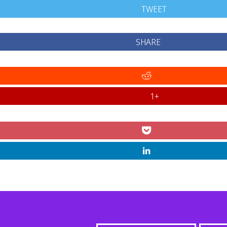
TWEET
SHARE
+1