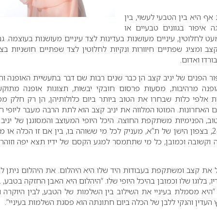
ף היא בין הטבעי לעשוי, בין
 איפור בגוונים טבעיים או
עט לחלוטין, עיניים מעושנות בעדינות לצד עיניים מעושנות בעוצמה. ג
 ומציג שפתיים חיוורות ונקיות לחלוטין לצד שפתיים חושניות בצ
ורדו ואדום.
ור הפנים של יניב קצב הן כבר שנים רבות שם דבר בתעשיית האופנה והב
פנה מרהיבות, מסעות פרסום חובקי יבשות, תצוגות אופנה מתוקש
ות אלפי כלות שבחרו את הטוב ביותר ביום כלולותיהן, הן רק חלק ממ
ם האחרונות. המוטו המלווה את יניב קצב הוא לתת הרבה מעבר ליופי חיצ
וב, הפנימיות משתקפת החוצה. היכל היופי המעוצב והמסוגנן של יניב 
ממוקם ברח’ בן יהודה 246, בצפון הישן של ת”א, מעניק לכל מי ששוהה בו, בין אם זו הכלה או מ
מה וקשובה וכמובן, כל מי שתתמסר למגע הקסם של ידיו תצא יפה וזוהר
 את קצב ומשתקפת בעבודות היד שלו היא היהלום. את היהלום ניתן ל
, בלוגו שלו וכמובן בהיכל היופי שלו. “היהלום היא האבן החזקה בטבע, ב
“היא מסמלת בעיניי את השילוב בין השלמות של הטבע, לבין היוקרה וה
וץ העדין והנקי ללבן של הכלה ביום חתונתה הוא פסגת השלמות בעיניי”.