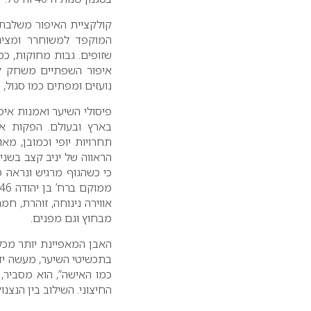
קולקציית האיפור משלבת א
המוקפד למשוחרר ומציגה
שזופים. גבות מחוקות, כמ
איפור השפתיים משחק קצב
נועזים ומפתים כמו סגול, ב
פיסולי השיער ואמנות איפ
בארץ ובעולם. הפקות או
תחרויות יופי וכמובן, מא
הראווה של יניב קצב בשני
כי כשהגוף מרגיש ונראה ט
אווירה נינוחה, זוהרת, ח
מבחוץ וגם מפנים.
האבן המאפיינת יותר מכל
בתכשיטי השיער, מעשה ידיו
כמו האישה”, הוא מסביר, 
החיצוני. השילוב בין הנצנ