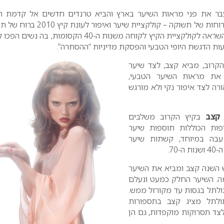
עבר את פני מראות השיער בארץ והביא טרנדים חדשים אל קדמת 
ממשיך לחדש ומשיק את רוחות של תשוקה – קולקציית שיער ואיפור לע
רכה, מסתורית ומפתה. ההשראה לקולקציית הקיץ לקוחה משנות ה-40 הקסומות, בה 
ת הדגשת היופי הטבעי והפסקת מדיניות “ההסתרה”.
קרוב, מביא קצב, לצד שיער
 את מראות השיער הטבעי,
ורה לצד איפור נקי ולא מורגש
 קצב
בקיץ הקרוב משלבים
פות הכוללות תוספות שיער
 עבה במיוחד, קשתות שיער
70.
 השנה קצב ומביא את השיער
. השיער החלק כמעט ונעלם
לתל בגסות עד מקורזל ממש.
לתל מציג קצב בתספורות
לצד תסרוקות מוקפדות, גם הן