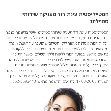
0
הסטייליסטית עינת דוד מעניקה שירותי
סטיילינג
הסטייליסטית עינת דוד תעניק שירותי סטיילינג אישי בדיזנגוף סנטר
בתל אביב. בנוסף, תעניק עינת דוד שירות פרסונל שופינג והלקוחות
יוכלו ליהנות מסדנת איפור ללא תשלום שתועבר ע”י יועצת איפור
מקצועית מביה”ס לאיפור של רוית אסף. השירות יוענק ללקוחות
בתאום מראש, במועד הנוח ללקוח וללא תשלום, כאשר התוכן
והפורמט יותאמו באופן אישי לצרכי הלקוח כולל אפשרות לפגישת
המשך ללא עלות.
השירות יכלול פרסונל שופינג ממגוון חנויות
האופנה, אביזרי האופנה והמותגים המובילים בדיזנגוף סנטר, במתחם
האופנה החדש ובבוטיק המעצבים.
שעות הפעילות: ימים א-ה בין
השעות 17:00-20:00. לתיאום והרשמה מראש: 052-3593443.