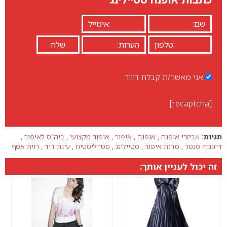
אני מאשר/ת קבלת דיוור
[recaptcha]
תגיות:
אביזרי אופנה
,
אופנה
,
איפור
,
איפור מקצועי
,
ביה"ס לאיפור
,
דיזנגוף סנטר
,
סדנת איפור
,
סטיילינג
,
סטייליסטית
,
עינת דוד
,
רוית אסף
זה יכול לעניין אותך: