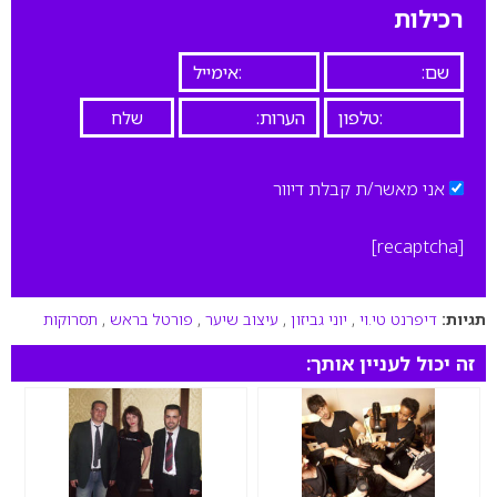
רכילות
אני מאשר/ת קבלת דיוור
[recaptcha]
תגיות:
דיפרנט טי.וי
,
יוני גביזון
,
עיצוב שיער
,
פורטל בראש
,
תסרוקות
זה יכול לעניין אותך: