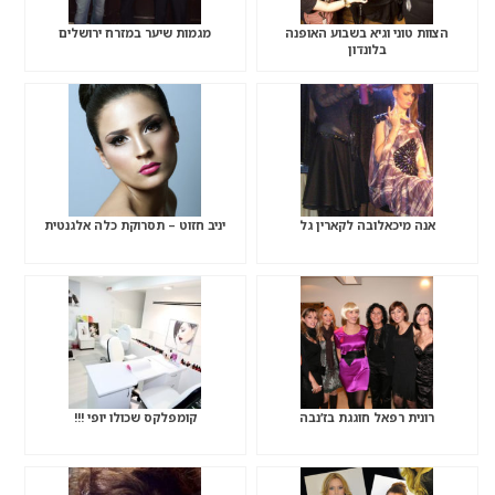
הצוות טוני וגיא בשבוע האופנה
מגמות שיער במזרח ירושלים
בלונדון
אנה מיכאלובה לקארין גל
יניב חזוט – תסרוקת כלה אלגנטית
רונית רפאל חוגגת בז’נבה
קומפלקס שכולו יופי !!!