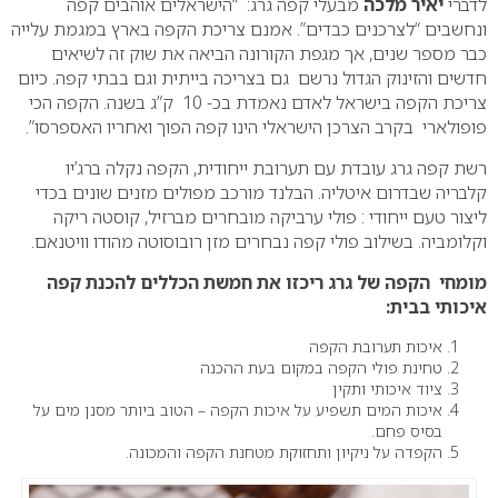
לדברי
יאיר מלכה
מבעלי קפה גרג: “הישראלים אוהבים קפה
ונחשבים “לצרכנים כבדים”. אמנם צריכת הקפה בארץ במגמת עלייה
כבר מספר שנים, אך מגפת הקורונה הביאה את שוק זה לשיאים
חדשים והזינוק הגדול נרשם גם בצריכה בייתית וגם בבתי קפה. כיום
צריכת הקפה בישראל לאדם נאמדת בכ- 10 ק”ג בשנה. הקפה הכי
פופולארי בקרב הצרכן הישראלי הינו קפה הפוך ואחריו האספרסו”.
רשת קפה גרג עובדת עם תערובת ייחודית, הקפה נקלה ברג’יו
קלבריה שבדרום איטליה. הבלנד מורכב מפולים מזנים שונים בכדי
ליצור טעם ייחודי : פולי ערביקה מובחרים מברזיל, קוסטה ריקה
וקלומביה. בשילוב פולי קפה נבחרים מזן רובוסוטה מהודו וויטנאם.
מומחי הקפה של גרג ריכזו את חמשת הכללים להכנת קפה
איכותי בבית:
איכות תערובת הקפה
טחינת פולי הקפה במקום בעת ההכנה
ציוד איכותי ותקין
איכות המים תשפיע על איכות הקפה – הטוב ביותר מסנן מים על
בסיס פחם.
הקפדה על ניקיון ותחזוקת מטחנת הקפה והמכונה.