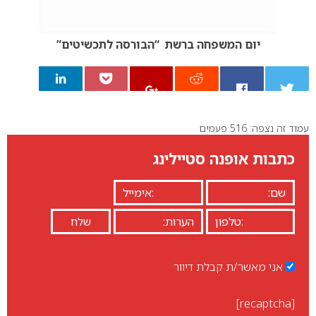
יום המשפחה ברשת “הבורסה לתכשיטים”
עמוד זה נצפה: 516 פעמים
0
כתבות אופנה סטיילינג
אני מאשר/ת קבלת דיוור
[recaptcha]