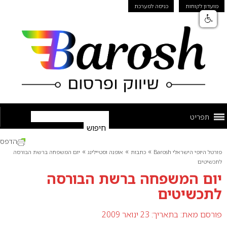
מועדון לקוחות
כניסה למערכת
תפריט
הדפס
»
»
»
פורטל היופי הישראלי Barosh
כתבות
אופנה וסטיילינג
יום המשפחה ברשת הבורסה
לתכשיטים
יום המשפחה ברשת הבורסה
לתכשיטים
פורסם מאת:
בתאריך: 23 ינואר 2009