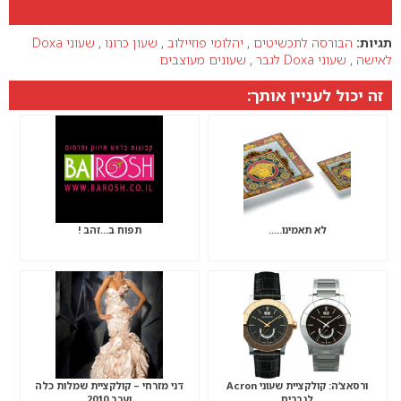
תגיות:
הבורסה לתכשיטים
,
יהלומי פוזיילוב
,
שעון כרונו
,
שעוני Doxa
לאישה
,
שעוני Doxa לגבר
,
שעונים מעוצבים
זה יכול לעניין אותך:
לא תאמינו…..
תפוח ב…זהב !
ורסאצ’ה: קולקציית שעוני Acron
דני מזרחי – קולקציית שמלות כלה
לגברים
וערב 2010