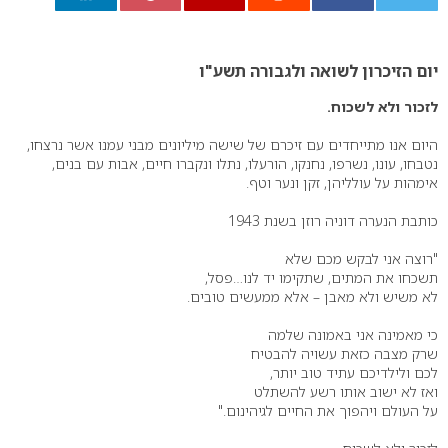
0
יום הזיכרון לשואה ולגבורה תשע"ו
לזכור ולא לשכוח.
היום אנו מתייחדים עם זיכרם של שישה מיליונים מבני עמנו אשר נרצחו,
נטבחו, עונו, נשרפו, נחנקו, הורעלו, נתלו ונקברו חיים, אבות עם בנים,
אימהות על עולליהן, זקן ונער וטף.
כותבת הנערה דוניה רוזן בשנת 1943
"רוצה אני לבקש מכם שלא
תשכחו את המתים, שתקימו יד לנו…פסל,
לא משיש ולא מאבן – אלא ממעשים טובים.
כי מאמינה אני באמונה שלמה
שרק מצבה כזאת עשויה להבטיח
לכם ולילדיכם עתיד טוב יותר,
ואז לא ישוב אותו רשע להשתלט
על העולם ויהפוך את החיים לגיהינום."