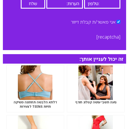
אני מאשר/ת קבלת דיוור
[recaptcha]
זה יכול לעניין אותך:
נועה תשבי עושה קטלוג חורף
דלתא הלבשה תחתונה משיקה
חזיות TEENS לצעירות