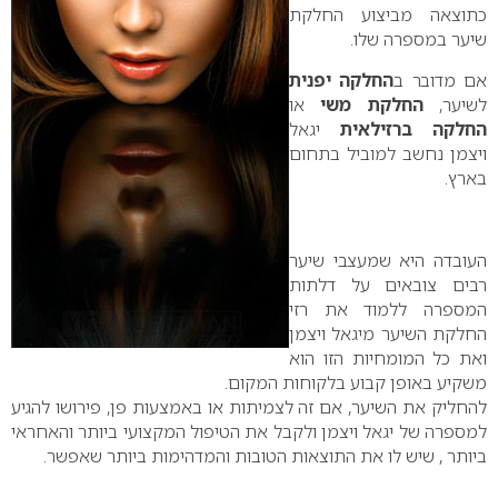
כתוצאה מביצוע החלקת
שיער במספרה שלו.
אם מדובר ב
החלקה יפנית
לשיער,
החלקת משי
או
החלקה ברזילאית
יגאל
ויצמן נחשב למוביל בתחום
בארץ.
העובדה היא שמעצבי שיער
רבים צובאים על דלתות
המספרה ללמוד את רזי
החלקת השיער מיגאל ויצמן
ואת כל המומחיות הזו הוא
משקיע באופן קבוע בלקוחות המקום.
להחליק את השיער, אם זה לצמיתות או באמצעות פן, פירושו להגיע
למספרה של יגאל ויצמן ולקבל את הטיפול המקצועי ביותר והאחראי
ביותר , שיש לו את התוצאות הטובות והמדהימות ביותר שאפשר.