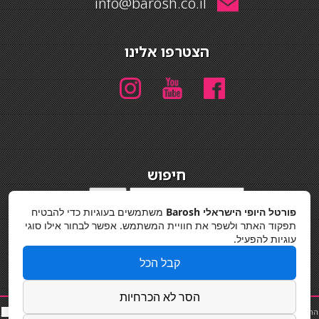
info@barosh.co.il
הצטרפו אלינו
חיפוש
חיפוש
פורטל היופי הישראלי Barosh
משתמשים בעוגיות כדי להבטיח
מדיניות פרטיות
תפקוד האתר ולשפר את חוויית המשתמש. אפשר לבחור אילו סוגי
עוגיות להפעיל.
קבל הכל
הסר לא הכרחיות
החלקות שיער
|
תאורה לבית
|
פאות ותוספות שיער
|
נייל סטודיו
|
תוספות שיער
|
שף פרטי
|
כ
סאות