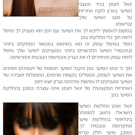
יגאל ויצמן בכיר מעצבי
השיער בארץ לוקח אחריות
על מצב השיער שלך
ובריאותו.
במקום להמשיך לייבש לך את השיער עם הפן הוא מעניק לך טיפול
לחות תוך כדי החלקתו בפן.
הסוד בטיפול עמוק זה הוא בשימוש במכשור המתקדם ביותר
ובתכשירי השיער החדשניים ביותר המעניקים לשיער שלך טיפול
לחות עמוק ומחזירים לו את הברק והגמישות הטבעית והמרשימה.
תוך כי יבוש השיער בפן מקבל השיער תוספת של ויטמינים ומזינים
את השיער לעומק, מטפלים בקצוות שרופים, התפצלות ושבירה של
השיער ומעניקים לו גמישות מדהימה וברק יוצא דופן.
האחריות המקצועית של יגאל ויצמן אינה עוצרת כמובן בהחלקת
השיער בפן.
יגאל אומן החלקות השיער
הישראלי, נחשב למומחה
בינלאומי בהחלקות שיער
מתקדמות ומבטיח לך,
כמובן, שיער חלק ובריא