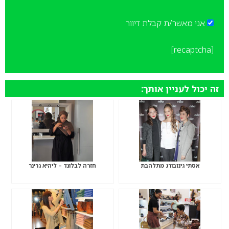
אני מאשר/ת קבלת דיוור
[recaptcha]
זה יכול לעניין אותך:
אסתי גינזבורג מתלהבת
חזרה לבלונד – ליהיא גרינר