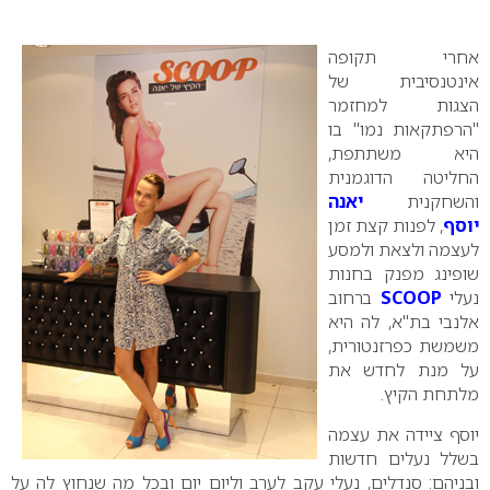
0
אחרי תקופה
אינטנסיבית של
הצגות למחזמר
"הרפתקאות נמו" בו
היא משתתפת,
החליטה הדוגמנית
והשחקנית
יאנה
יוסף
, לפנות קצת זמן
לעצמה ולצאת ולמסע
שופינג מפנק בחנות
נעלי
SCOOP
ברחוב
אלנבי בת"א, לה היא
משמשת כפרזנטורית,
על מנת לחדש את
מלתחת הקיץ.
יוסף ציידה את עצמה
בשלל נעלים חדשות
ובניהם: סנדלים, נעלי עקב לערב וליום יום ובכל מה שנחוץ לה על