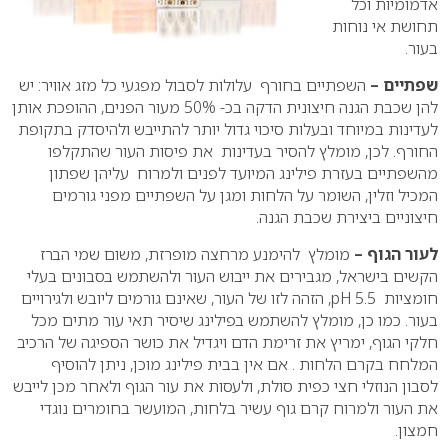
אדמומיות וכל
תחושת אי נוחות
בעור.
שפתיים –
השפתיים בחורף עלולות לסבול מפגעי כל מזג אוויר: יש
להן שכבת הגנה חיצונית הדקה בכ- 50% מעור הפנים, ההופכת אותן
לעדינות במיוחד ובעלות סיכוי גדול יותר להתייבש ולהיסדק בתקופת
החורף. לכן, מומלץ להסיר בעדינות את פיסות העור שהתקלפו
מהשפתיים בעזרת פילינג המיועד לפנים ולמרוח עליהן שפתון
המכיל וזלין, השומר על הלחות ומגן על השפתיים מפני גורמים
חיצוניים ביצירת שכבת הגנה.
לעור הגוף –
מומלץ להימנע מרחצה מופרזת, משום שמי הברז
הקשים בישראל, מגבירים את ייבוש העור ולהשתמש בסבונים בעלי
חומציות pH 5.5, הזהה לזו של העור, שאינם גורמים ליובש ולגירויים
בעור. כמו כן, מומלץ להשתמש בפילינג שיסיר תאי עור מתים מכל
חלקי הגוף, ימריץ את זרימת הדם ויגדיל את כושר הספיגה של הרכיב
המלחח בקרם הלחות . אם אין בבית פילינג מוכן, ניתן להוסיף
לסבון הנוזלי חצי כפית סולת, ולעסות את עור הגוף ולאחר מכן לייבש
את העור ולמרוח קרם גוף עשיר בלחות, המועשר בחומרים נוגדי
חמצון.