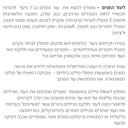
לעור הפנים –
מומלץ לנקות את עור הפנים בג´ל ניקוי ולמרוח
תכשירי לחות המכילים מרכיבים, כגון: קולגן, חומצה הילאורונית
וויטמין E ומעליו למרוח קרם מזין שיעניק לפנים, מעטה שומני והגנה,
המכיל חומרים כגון: ויטמין Aשמן גזר, שמן חוחובה, שמן נבט חיטה
ולציטין.
במידה וקיימים בעור קילופים ו/או סדקים, מומלץ לבחור בקרם
המכיל חומרים אפיתליזטרים – חומרים המעודדים את חלוקת תאי
העור ומזרזים איחוי, כגון: אלנטואין, אוריאה וכד’.
עונת החורף, זו העונה האידיאלית והמתאימה לחדש את מראה
הפנים באמצעות טיפולי פילינג ביתיים – טכניקה רפואית של קילוף,
המאפשרת את התחדשות עור הפנים.
מומלץ לעשות פילינג באמצעות מוצרים שמנקים את העור, מורידים
שכבות עליונות של תאי עור מתים ומפנים את הדרך לקרמים
ולחומרי הזנה לעור. חלקם מכילים גרגרים אשר "משייפים" בעדינות
את העור ואחרים מכילים חומרים כימיים קלים, כמו חומצה
גליקולית או רטינואית בריכוזים נמוכים מאד, שמסירים שכבה דקיקה
מהעור.