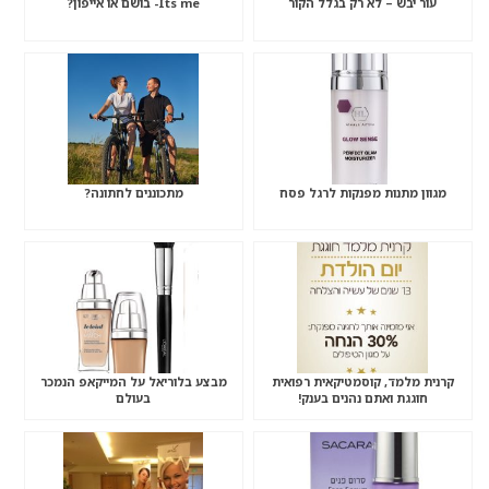
עור יבש – לא רק בגלל הקור
Its me- בושם או אייפון?
מגוון מתנות מפנקות לרגל פסח
מתכוננים לחתונה?
קרנית מלמד, קוסמטיקאית רפואית
מבצע בלוריאל על המייקאפ הנמכר
חוגגת ואתם נהנים בענק!
בעולם