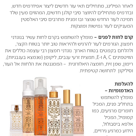
לאחר הפילינג, מתחילים תאי עור חדשים ליצור אפידרמיס חדש,
ובדרמיס מתחילים להיווצר סיבי קולגן חדשים, המהווים מעין שלד
תמיכה לעור החדש שנוצר ובו זמנית מתרבים סיבי האלסטין
המעניקים לעור גמישות ומוצקות.
קרם לחות לפנים –
מומלץ להשתמש בקרם לחות עשיר בנוגדני
חמצון, הגורמים לעור להרגיש ולהיראות טוב יותר בטווח הקצר,
ולהלחם בקמטים בטווח הארוך. נוגדני חמצון רבי עוצמה כוללים את
הוויטמינים A, C ו-E, תמצית זרעי ענבים, ליקופן (שנמצא בעגבניות),
רימון, שמן זית, חומצה היאלורונית – הממגנטת את הלחות אל העור,
וסיליקון לתחושה קטיפתית.
להעלמת
האדמומיות –
מומלץ להשתמש
בתחליב פנים, המכיל
חומרים מרגיעים, כמו
קמומיל, המכיל
אלפא ביסבולול,
הידוע כמרגיע גירויים,