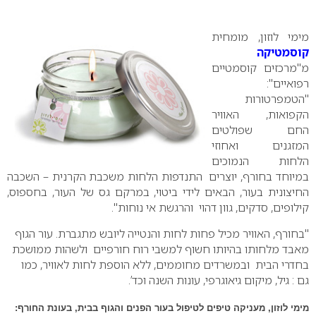
0
מימי לוזון, מומחית
קוסמטיקה
מ"מרכזים קוסמטיים
רפואיים":
"הטמפרטורות
הקפואות, האוויר
החם שפולטים
המזגנים ואחוזי
הלחות הנמוכים
במיוחד בחורף, יוצרים התנדפות הלחות משכבת הקרנית – השכבה
החיצונית בעור, הבאים לידי ביטוי, במרקם גס של העור, בחספוס,
קילופים, סדקים, גוון דהוי והרגשת אי נוחות".
"בחורף, האוויר מכיל פחות לחות והנטייה ליובש מתגברת. עור הגוף
מאבד מלחותו בהיותו חשוף למשבי רוח חורפיים ולשהות ממושכת
בחדרי הבית ובמשרדים מחוממים, ללא הוספת לחות לאוויר, כמו
גם : גיל, מיקום גיאוגרפי, עונות השנה וכד’.
מימי לוזון, מעניקה טיפים לטיפול בעור הפנים והגוף בבית, בעונת החורף: