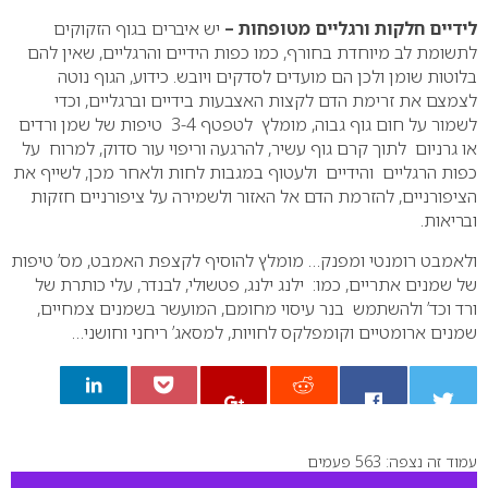
לידיים חלקות ורגליים מטופחות –
יש איברים בגוף הזקוקים
לתשומת לב מיוחדת בחורף, כמו כפות הידיים והרגליים, שאין להם
בלוטות שומן ולכן הם מועדים לסדקים ויובש. כידוע, הגוף נוטה
לצמצם את זרימת הדם לקצות האצבעות בידיים וברגליים, וכדי
לשמור על חום גוף גבוה, מומלץ לטפטף 3-4 טיפות של שמן ורדים
או גרניום לתוך קרם גוף עשיר, להרגעה וריפוי עור סדוק, למרוח על
כפות הרגליים והידיים ולעטוף במגבות לחות ולאחר מכן, לשייף את
הציפורניים, להזרמת הדם אל האזור ולשמירה על ציפורניים חזקות
ובריאות.
ולאמבט רומנטי ומפנק… מומלץ להוסיף לקצפת האמבט, מס’ טיפות
של שמנים אתריים, כמו: ילנג ילנג, פטשולי, לבנדר, עלי כותרת של
ורד וכד’ ולהשתמש בנר עיסוי מחומם, המועשר בשמנים צמחיים,
שמנים ארומטיים וקומפלקס לחויות, למסאג’ ריחני וחושני…
עמוד זה נצפה: 563 פעמים
0