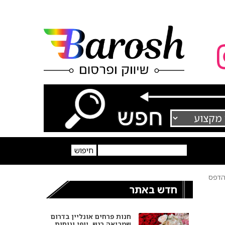
דפס
חדש באתר
חנות פרחים אונליין בדרום
שמביאה רגש, יופי ונוחות