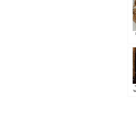
ר
ר
ני