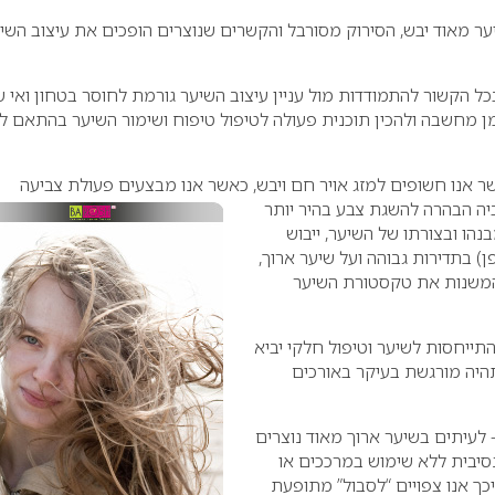
ר מאוד יבש, הסירוק מסורבל והקשרים שנוצרים הופכים את עיצוב השי
ל הקשור להתמודדות מול עניין עיצוב השיער גורמת לחוסר בטחון ואי 
ן מחשבה ולהכין תוכנית פעולה לטיפול טיפוח ושימור השיער בהתאם ל
ר אנו חשופים למזג אויר חם ויבש, כאשר אנו מבצעים פעולת צביעה
ה הבהרה להשגת צבע בהיר יותר
נהו ובצורתו של השיער, ייבוש
) בתדירות גבוהה ועל שיער ארוך,
משנות את טקסטורת השיער
תייחסות לשיער וטיפול חלקי יביא
היה מורגשת בעיקר באורכים
לעיתים בשיער ארוך מאוד נוצרים
יבית ללא שימוש במרככים או
יכך אנו צפויים “לסבול” מתופעת