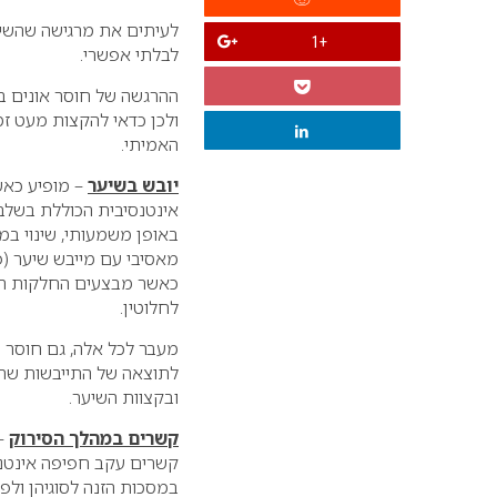
לעיתים את מרגישה שהשיע
+1
לבלתי אפשרי.
ההרגשה של חוסר אונים בכ
ולכן כדאי להקצות מעט זמ
האמיתי.
יובש בשיער
– מופיע כאש
אינטנסיבית הכוללת
בשלבי
באופן משמעותי, שינוי במב
מאסיבי עם מייבש שיער (פן
כאשר מבצעים החלקות ה
לחלוטין.
מעבר לכל אלה, גם חוסר ה
לתוצאה של התייבשות שת
ובקצוות השיער.
קשרים במהלך הסירוק
– 
קשרים עקב חפיפה אינטנס
במסכות הזנה לסוגיהן ולפ