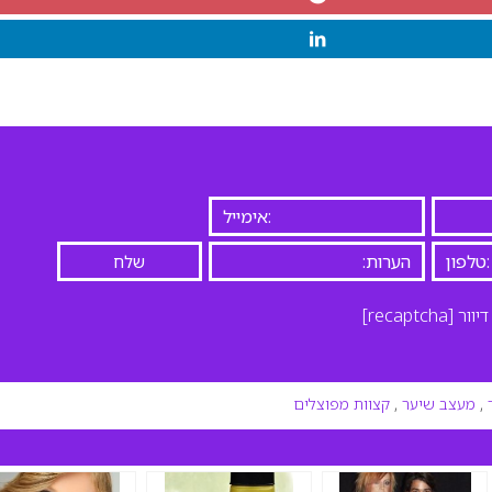
יוור
[recaptcha]
,
מעצב שיער
,
קצוות מפוצלים