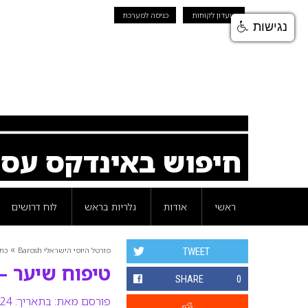
מועדון לקוחות
כניסה למערכת
נגישות
חיפוש באינדקס עס
ראשי
אודות
גלריות בראש
לוח דרושים
»
פורטל היופי הישראלי Barosh
כת
TWEET
טיפוח שיער – חו
SHARE
0
פורסם מאת:
בתאריך: 24 אוקטובר 2008