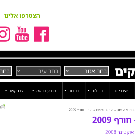
הצטרפו אלינו
קים
אינדקס
רכילות
כתבות
מידע בראש
צרו קשר
ה
»
»
בות
עיצוב שיער
טיפוח שיער – חורף 2009
רף 2009