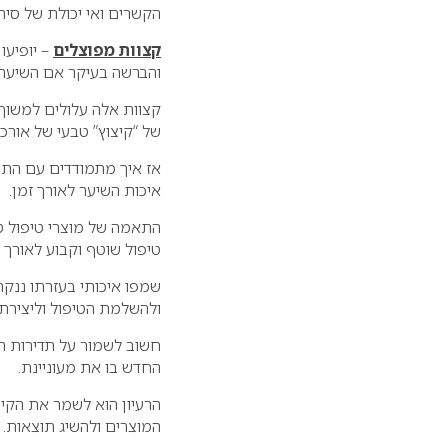
הקשרים ואי יכולת של סירו
קצוות מפוצלים
והברשה בעיקר אם השיער 
קצוות אלה עלולים למשוך 
של “קיצוץ” טבעי של אורכי
אז איך מתמודדים עם התופ
איכות השיער לאורך זמן.
התאמה של מוצרי טיפול טי
טיפול שוטף וקבוע לאורך 
שמפו איכותי בעזרתו ננק
ולהשלמת הטיפול וליצירת ה
חשוב לשמור על תדירות הט
החדש בו את מעוניינת.
הרעיון הוא לשמר את הקיי
המוצרים ולהשיג תוצאות.