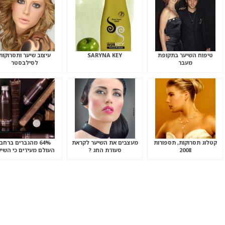
טיפוח השיער בתקופת
SARYNA KEY
עיצוב שיער ותסרוקות
מעבר
לסילבסטר
קטלוג תסרוקות, תספורות
מעצבים את השיער לקראת
64% מהגברים ברחבי
2008
סעודת החג ?
העולם מעידים כי השיע
הוא הדבר החשוב ביות
במראה שלהם, הרבה לפ
הלבוש!