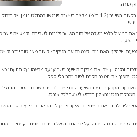
ק טובה.
– יופיעו בקצות השיער (1-2 ס”מ) מקצה השערה ויורגשו בהחלט בזמן של סירוק
יבש.
את הפיצול כלפי מעלה אל תוך השיער ולגרום לשבירתו ולמעשה ייוצר סו
 השיער.
עות שלהלן? האם ניתן לצמצם את הנזקים? ליצור מצב טוב יותר ולשמו
פוח והזנה יעשירו את מרקם השיער וישפיעו על מראהו ועל תנועתו כאש
זמן יהפוך את המצב הקיים לטוב יותר בלי ספק.
ה את עור הקרקפת ואת השיער, קונדישנר להתיר קשרים ומסכת הזנה לט
מרקם הנכון והאיזון הדרוש לשיער לכל אורכו.
יפולים,לזהות את השינויים בשיער ולפעול בהתאם כדי ליצור את המצב
ם ולשפר את מה שניזוק על ידי החדרה של רכיבים שונים הקיימים במגוון