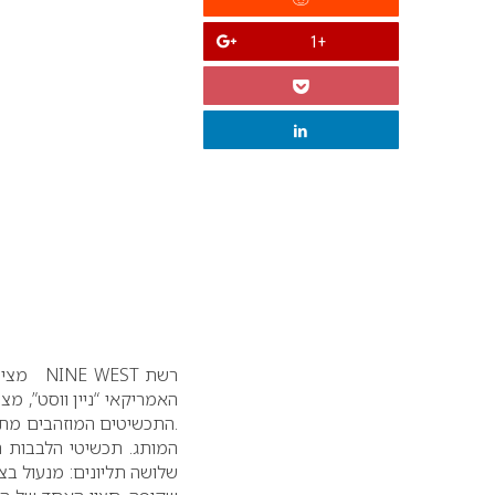
+1
רשת NINE WEST מציעה במיוחד לטו באב קולקציית תכשיטי לבבות לאישה שבך….
.התכשיטים המוזהבים מתא
המותג. תכשיטי הלבבות ה
שלושה תליונים: מנעול בצ