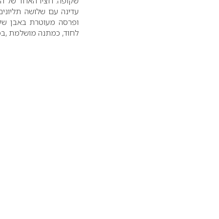
שקופה. חציו האחד של הצ
עדינה עם שלושה תליונים
ופרסה מעוטרת באבן שקופ
לחוד, כמתנה מושלמת ,במר