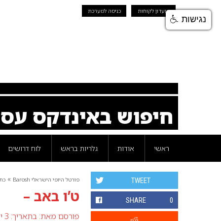
מועדון לקוחות
כניסה למערכת
נגישות
חיפוש באינדקס עס
ראשי
אודות
גלריות בראש
לוח דרושים
»
פורטל היופי הישראלי Barosh
כת
TWEET
ט’ו באב –
SHARE
0
פורסם מאת:
בתאריך: 3 יולי 2007