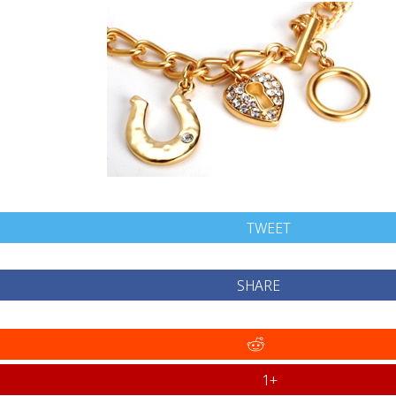
TWEET
SHARE
+1