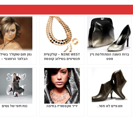
ברוח העונה המתחלפת ניין
NINE WEST – קולקציית
גוון חום שוקולד בשילו
ווסט
תכשיטים בשילוב קופסת
הבלונד הרומנטי –
תכשיטים מהודרת
ומגפיים לא חסר..
יריד אקססוריז בחיפה
כוח ויופי של נשים