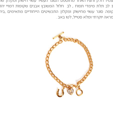
מיד חלק וחציו האחר מחוספס. הסוגר העשיר עשוי חישוק ומקלון. ש
: לב תלת מימדי תפוח , לב חלול המשובץ אבנים שקופות דמויי יהל
ה. סוגר עשוי מחישוק ומקלון. התכשיטים הייחודיים מתאימים ,ביח
אה יוקרתי ומלא סטייל, לטו באב .