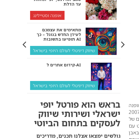
עד הדלת
אופנה וסטיילינג
מתאימים את עצמכם
לעידן החדש בגוגל – כך
תופיעו בתשובות AI
שיווק דיגיטלי לעולם היופי בישראל
קידום אתרים ל‑AI
שיווק דיגיטלי לעולם היופי בישראל
איך מנועי AI “חושבים” –
בראש הוא פורטל יופי
ולמה העסק שלך צריך
ופנה
להתאים את עצמו אליהם?
ישראלי ושירותי שיווק
י “ניין ווסט”, מציג תכשיטי לבבות מוזהבים לט”ו באב, מתוך קולקציית התכשיטים,לקיץ 2007
ם של
לעסקים בתחום הביוטי
שיווק דיגיטלי לעסקים
ט עם
באבן
קידום ל‑AI לעומת קידום
גולשים ימצאו אצלנו תכנים, מדריכים