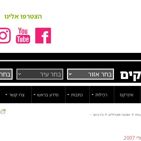
הצטרפו אלינו
קים
אינדקס
רכילות
כתבות
מידע בראש
צרו קשר
ה
»
»
בות
אופנה וסטיילינג
ט’ו באב –