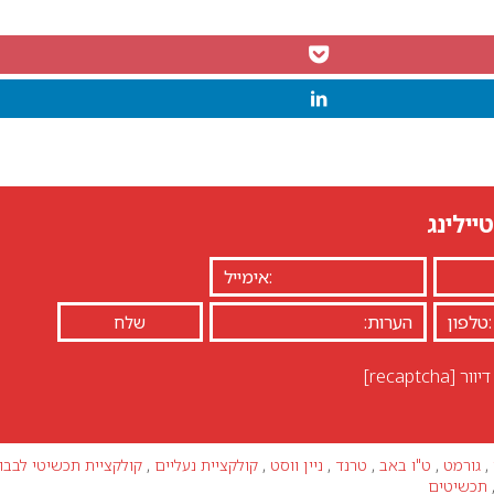
יילינג
יוור
[recaptcha]
,
גורמט
,
ט"ו באב
,
טרנד
,
ניין ווסט
,
קולקציית נעליים
,
קולקציית תכשיטי לבבו
תכשיטים