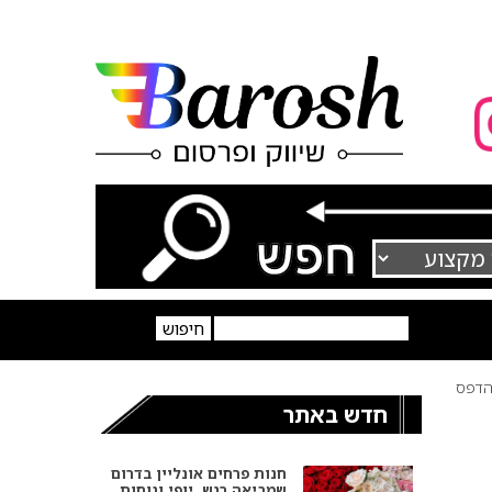
דפס
חדש באתר
חנות פרחים אונליין בדרום
שמביאה רגש, יופי ונוחות