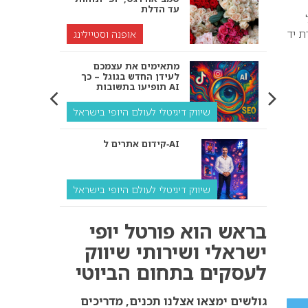
עד הדלת
ת יד
אופנה וסטיילינג
מתאימים את עצמכם
לעידן החדש בגוגל – כך
תופיעו בתשובות AI
שיווק דיגיטלי לעולם היופי בישראל
קידום אתרים ל‑AI
שיווק דיגיטלי לעולם היופי בישראל
איך מנועי AI “חושבים” –
בראש הוא פורטל יופי
ולמה העסק שלך צריך
להתאים את עצמו אליהם?
ישראלי ושירותי שיווק
לעסקים בתחום הביוטי
שיווק דיגיטלי לעסקים
קידום ל‑AI לעומת קידום
גולשים ימצאו אצלנו תכנים, מדריכים