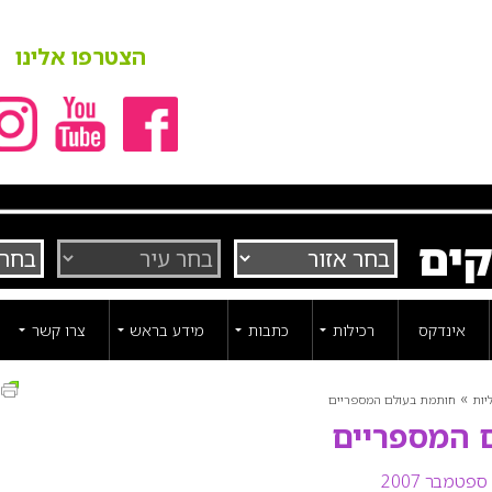
הצטרפו אלינו
קים
אינדקס
רכילות
כתבות
מידע בראש
צרו קשר
ה
»
יות
חותמת בעולם המספריים
 המספריים