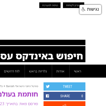
מועדון לקוחות
כניסה למערכת
נגישות
חיפוש באינדקס עס
ראשי
אודות
גלריות בראש
לוח דרושים
»
פורטל היופי הישראלי Barosh
כלל
TWEET
חותמת בעולם
SHARE
0
פורסם מאת:
בתאריך: 23 ספטמבר 2007