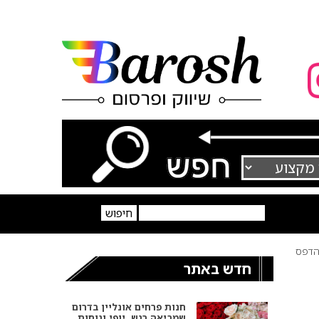
דפס
חדש באתר
חנות פרחים אונליין בדרום
שמביאה רגש, יופי ונוחות