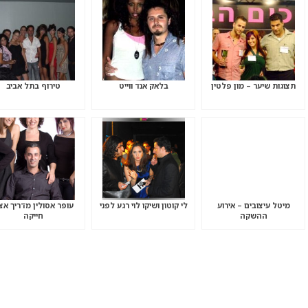
תצוגות שיער – מון פלטין
בלאק אנד ווייט
טירוף בתל אביב
מיטל עיצובים – אירוע
לי קוטון ושיקו לוי רגע לפני
עופר אסולין מדריך אצ
ההשקה
חייקה