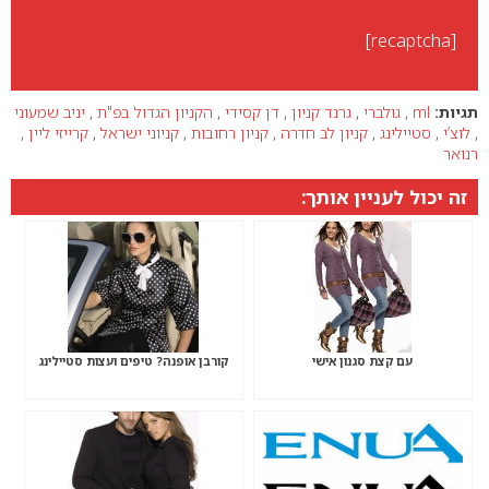
[recaptcha]
תגיות:
ml
,
גולברי
,
גרנד קניון
,
דן קסידי
,
הקניון הגדול בפ"ת
,
יניב שמעוני
,
לוצ’י
,
סטיילינג
,
קניון לב חדרה
,
קניון רחובות
,
קניוני ישראל
,
קרייזי ליין
,
רנואר
זה יכול לעניין אותך:
עם קצת סגנון אישי
קורבן אופנה? טיפים ועצות סטיילינג