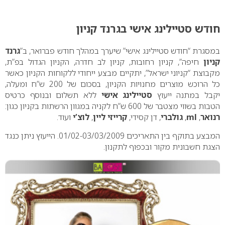
0
חודש סטיילינג אישי בגרנד קניון
במסגרת “חודש סטיילינג אישי” שיערך במהלך חודש פברואר, ב”
גרנד
קניון
חיפה”, קניון רחובות, קניון לב חדרה, הקניון הגדול בפ”ת,
מקבוצת “קניוני ישראל”, יתקיים מבצע ייחודי ללקוחות הקניון כאשר
כל הרוכש מוצרים מחנויות הקניון, בסכום של 200 ש”ח ומעלה,
יקבל במתנה ייעוץ
סטיילינג אישי
ללא תשלום ובנוסף כרטיס
הטבות בשווי מצטבר של 600 ש”ח לקניה במגוון הרשתות בקניון כגון:
רנואר
,
ml
,
גולברי
, דן קסידי,
קרייזי ליין
,
לוצ’י
ועוד.
המבצע בתוקף בין התאריכים 01/02-03/03/2009. הייעוץ ניתן כנגד
הצגת חשבונית מקור ובכפוף לתקנון.