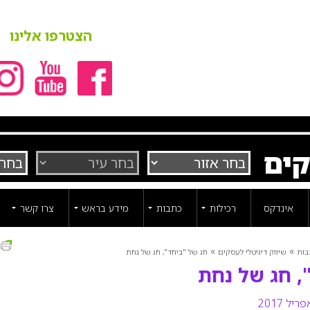
הצטרפו אלינו
קים
אינדקס
רכילות
כתבות
מידע בראש
צרו קשר
ה
»
»
בות
שיווק דיגיטלי לעסקים
חג של "ביחד", חג של נחת
, חג של נחת