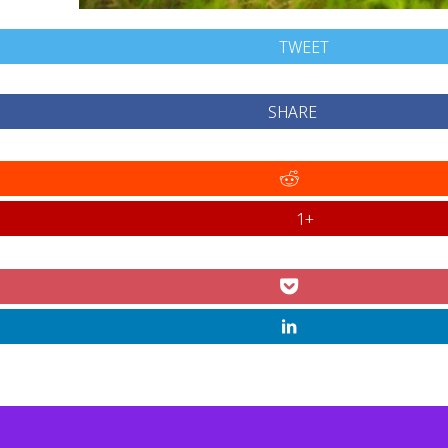
TWEET
SHARE
+1