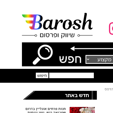
דפס
חדש באתר
חנות פרחים אונליין בדרום
שמביאה רגש, יופי ונוחות