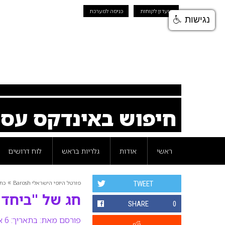
מועדון לקוחות
כניסה למערכת
נגישות
חיפוש באינדקס עס
ראשי
אודות
גלריות בראש
לוח דרושים
»
פורטל היופי הישראלי Barosh
כת
TWEET
חג של "ביחד"
SHARE
0
פורסם מאת:
בתאריך: 6 אפריל 2017