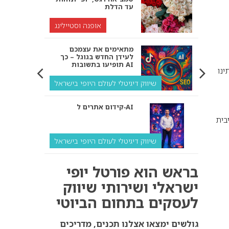
עד הדלת
אופנה וסטיילינג
מתאימים את עצמכם
לעידן החדש בגוגל – כך
תופיעו בתשובות AI
נו
שיווק דיגיטלי לעולם היופי בישראל
קידום אתרים ל‑AI
בית
שיווק דיגיטלי לעולם היופי בישראל
איך מנועי AI “חושבים” –
בראש הוא פורטל יופי
ולמה העסק שלך צריך
להתאים את עצמו אליהם?
ישראלי ושירותי שיווק
לעסקים בתחום הביוטי
שיווק דיגיטלי לעסקים
קידום ל‑AI לעומת קידום
גולשים ימצאו אצלנו תכנים, מדריכים