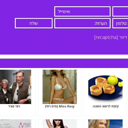
יוור
[recaptcha]
קינוח לראש השנה-
Miss Rosy (מיס רוזי)
רוני פורר