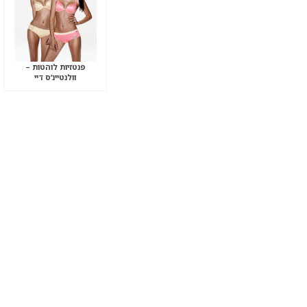
פנטזיות לוהטות –
וולנטיינ’ס דיי