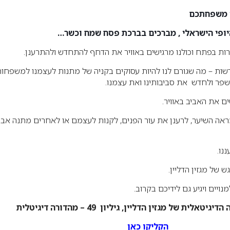
י משפחתכם
פי הישראלי , מברכים בברכת פסח שמח וכשר…
ות בפתח וכולנו מרגישים באוויר את הדחף להתחדש ולהתרענן.
שות – מה שגורם לנו להיות עסוקים בקניה של מתנות לעצמנו למשפחותי
לשפר ולחדש את סביבותינו ואת עצמנו.
ם את האביב באוויר.
אה השיער, לרענן את עור הפנים, לקנות לעצמם או לאחרים מתנה אבי
נו.
 של מגזין הדליין.
ויים ויגיע גם לידיכם בקרוב.
טאלית של מגזין הדליין, גיליון 49 – מהדורה דיגיטלית
הקליקו כאן