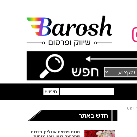
דפס
חדש באתר
חנות פרחים אונליין בדרום
שמביאה רגש, יופי ונוחות