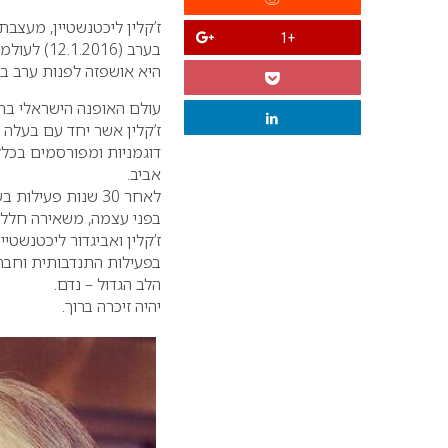
ז’קלין ליכטנשטיין, מעצב
+1
בערב (12.1.2016) לעולמה בפתאומיות, ככל הנראה מדום לב.
היא אושפזה לפנות ערב בב
עולם האופנה הישראלי בת
ז’קלין אשר יחד עם בעלה 
אביב.
לאחר 30 שנות פעי
בפני עצמה, משאירה חלל 
ז’קלין ואביגדור ליכטנשט
בפעילות התנדבותית וחברת
הלב הגדול – נדם.
יהיה זיכרה ברוך.