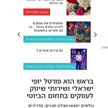
עד הדלת
אופנה וסטיילינג
מתאימים את עצמכם
לעידן החדש בגוגל – כך
תופיעו בתשובות AI
שיווק דיגיטלי לעולם היופי בישראל
טאית
קידום אתרים ל‑AI
שיווק דיגיטלי לעולם היופי בישראל
איך מנועי AI “חושבים” –
בראש הוא פורטל יופי
ולמה העסק שלך צריך
להתאים את עצמו אליהם?
ישראלי ושירותי שיווק
לעסקים בתחום הביוטי
שיווק דיגיטלי לעסקים
קידום ל‑AI לעומת קידום
גולשים ימצאו אצלנו תכנים, מדריכים