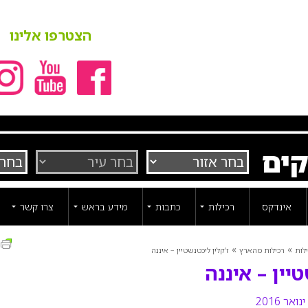
הצטרפו אלינו
קים
אינדקס
רכילות
כתבות
מידע בראש
צרו קשר
ה
»
»
לות
רכילות מהארץ
ז’קלין ליכטנשטיין – איננה
טיין – איננה