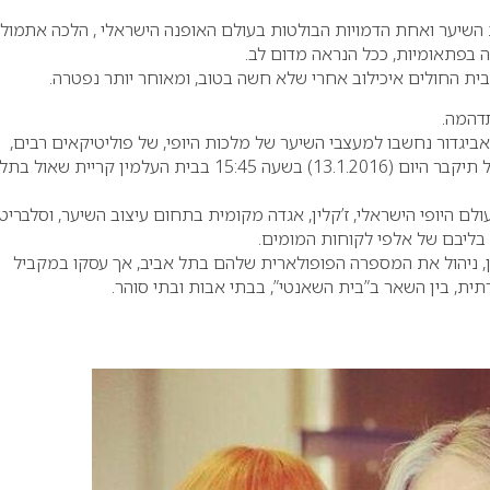
ת השיער ואחת הדמויות הבולטות בעולם האופנה הישראלי , הלכה אתמול
ית החולים איכילוב אחרי שלא חשה בטוב, ומאוחר יותר נפטרה.
דהמה.
אביגדור נחשבו למעצבי השיער של מלכות היופי, של פוליטיקאים רבים,
דוגמניות ומפורסמים בכלל תיקבר היום (13.1.2016) בשעה 15:45 בבית העלמין קריית שאול בתל
לות בעולם היופי הישראלי, ז’קלין, אגדה מקומית בתחום עיצוב השיער, וסלברי
בליבם של אלפי לקוחות המומים.
יין, ניהול את המספרה הפופולארית שלהם בתל אביב, אך עסקו במקביל
ית, בין השאר ב”בית השאנטי”, בבתי אבות ובתי סוהר.