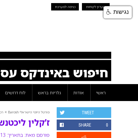
מועדון לקוחות
כניסה למערכת
נגישות
חיפוש באינדקס עס
ראשי
אודות
גלריות בראש
לוח דרושים
»
פורטל היופי הישראלי Barosh
רכי
TWEET
ז’קלין ליכטנש
SHARE
0
פורסם מאת:
בתאריך: 13 ינואר 2016