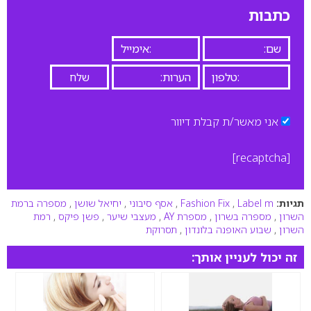
כתבות
אני מאשר/ת קבלת דיוור
[recaptcha]
תגיות:
Label m
,
Fashion Fix
,
אסף סיבוני
,
יחיאל שושן
,
מספרה ברמת
השרון
,
מספרה בשרון
,
מספרת AY
,
מעצבי שיער
,
פשן פיקס
,
רמת
השרון
,
שבוע האופנה בלונדון
,
תסרוקת
זה יכול לעניין אותך: