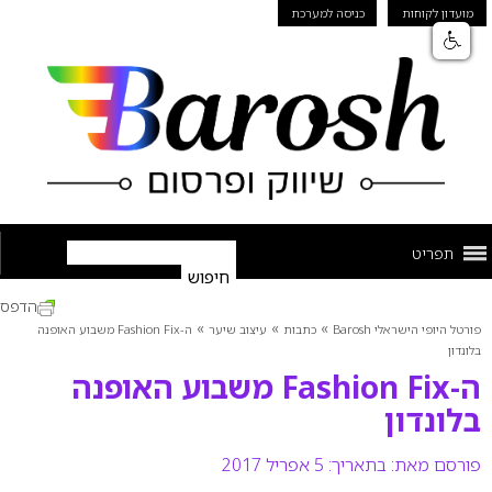
מועדון לקוחות
כניסה למערכת
תפריט
הדפס
»
»
»
פורטל היופי הישראלי Barosh
כתבות
עיצוב שיער
ה-Fashion Fix משבוע האופנה
בלונדון
ה-Fashion Fix משבוע האופנה
בלונדון
פורסם מאת:
בתאריך: 5 אפריל 2017