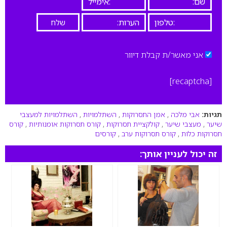
אני מאשר/ת קבלת דיוור
[recaptcha]
תגיות:
אבי מלכה
,
אמן התסרוקות
,
השתלמויות
,
השתלמויות למעצבי
שיער
,
מעצבי שיער
,
קולקציית תסרוקות
,
קורס תסרוקות אומנותיות
,
קורס
תסרוקות כלות
,
קורס תסרוקות ערב
,
קורסים
זה יכול לעניין אותך: