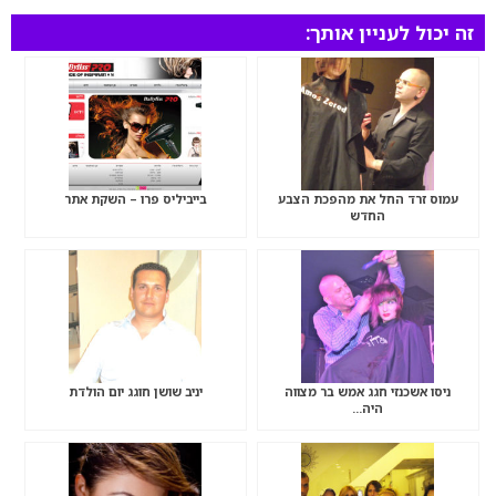
זה יכול לעניין אותך:
עמוס זרד החל את מהפכת הצבע
בייביליס פרו – השקת אתר
החדש
ניסו אשכנזי חגג אמש בר מצווה
יניב שושן חוגג יום הולדת
היה…