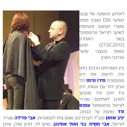
0
לאירוע ההשקה של צבעי
השיער
DIA
שערך מותג
מוצרי העיצוב והטיפוח
לשיער לוריאל פרופסיונל
בשני האחרון
(27.02.2012) הגיעו
מאות מעצבי שיער
מרחבי הארץ.
בין האורחים הרבים ניתן
היה לראות את ירון
ממספרת
מירו וניסו
תל
אביב יחד עם אשתו, ירון
זרד ויניב זרד שהגיעו
לפרגן לאחיהם שגריר
לוריאל פרופסיונל
עמוס
זרד
שהציג על הבמה,
יניב שושן
מנכ”ל חברת יניב שושן ציוד למספרות,
אבי פדידה
שגריר
לוריאל,
אבי משיח
,
בני ואתי אמינוב
, שיקו לוי, דורון שדה, איתן