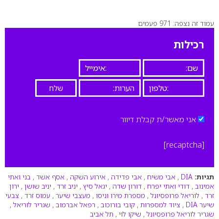
עמוד זה נצפה: 971 פעמים
0
רכילות
אני מאשר/ת קבלת דיוור
[recaptcha]
תגיות:
DIA
,
אבי משיח
,
אבי פדידה
,
אירוע השקה
,
אסף אשד
,
בני ואתי
אמינוב
,
דודי ואתי יפרח
,
דורון שדה
,
יגאל סיץ
,
יניב זרד
,
יניב שושן
,
ירון
זרד
,
לוריאל פרופסיונל
,
מספרת מירו וניסו
,
מעצבי שיער
,
עמוס זרד
,
צבעי
שיער DIA
,
ציוד למספרות
,
קובי בורוכוב
,
רפאל אברמוב
,
שגריר לוריאל
,
שגריר לוריאל פרופסיונל
,
שיקו לוי
,
תל אביב