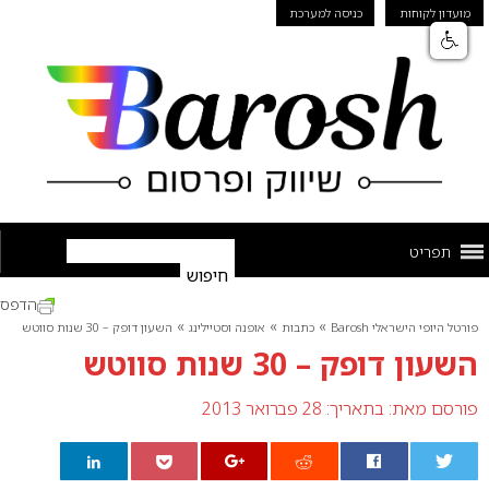
מועדון לקוחות
כניסה למערכת
תפריט
הדפס
»
»
»
פורטל היופי הישראלי Barosh
כתבות
אופנה וסטיילינג
השעון דופק – 30 שנות סווטש
השעון דופק – 30 שנות סווטש
פורסם מאת:
בתאריך: 28 פברואר 2013