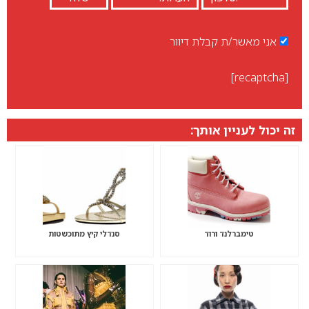
אני מאשר/ת קבלת דיוור
[recaptcha]
זה יכול לעניין אותך:
טימברלנד ורוד
סנדלי קיץ מתוכשטות