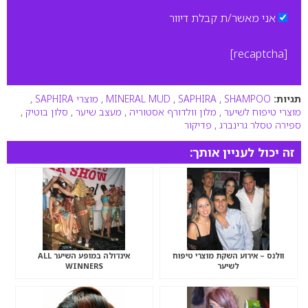
אני מאשר/ת קבלת דיוור
[recaptcha]
תגיות:
SHAMPOO
,
SAPHIRA
,
MINERAL MUD
,
מוצרי SAPHIRA
,
מוצרי טיפוח לשיער
,
מלון וולדורף אסטוריה
,
מעצב שיער
,
סלון בוטיק
,
ספירה טסלר גרינברג
,
פדיקור
זה יכול לעניין אותך:
וולנס – אירוע השקת מוצרי טיפוח
אינדולה במופע השיער ALL
לשיער
WINNERS