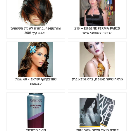
EUGENE PERMA PARIS – ערב
שוורצקופף, בחזרה לשנות השמונים
הדרכה למעצבי שיער
– אביב קיץ 2008
מראה שיער מטופח, בריא ומלא ברק
שוורצקופף ישראל – 60 שנות
עצמאות
קטלוג מוצרי עיצוב שיער 2010
שיער מתולתל