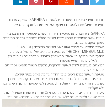
0
חברת מוצרי טיפוח השיער הבינלאומית SAPHIRA השיקה ערכת
מוצרים משלימים לטיפוח השיער המתאימים לחורף הישראלי.
SAPHIRA היא חברת הקוסמטיקה היחידה בעולם שמתמקדת רק במוצרי
טיפוח שיער המיוצרים מהמינרליים של ים המלח ונחשבת לחברה המובילה
בשוק המקצועי בעולם.
בערכת החורף של חברת SAPHIRA שלושה מוצרים: SHAMPOO,
MINERAL MUD ו THE ONE על בסיס המינרלים של ים המלח, לטיפול
בשיער בימי החורף הישראלי, המאופיין בהבדלי טמפרטורה גבוהים בין
היום ללילה ושעות שמש מועטות.
המוצרים מעניקים לחות לשיער ולקרקפת, מונעים חשמל סטאטי ומחזירים
את הברק לשיער.
שטיפת השיער במים חמים בימי החורף גורמת לאקטיבציה של 26
המינרלים הטבעיים ולהגברת ספיגת המינרלים בשיער ובקרקפת. כמו כן
בערכת החורף מוצר ייחודי TheOne, מסיכה ללא שטיפה לריכוך השיער גם
ללא מקלחת.
בימי החורף הקרים חופפים פחות ולכן The One הוא פתרון מצוין לריכוך,
הזנת השיער ולריח מעולה ללא שטיפה והרטבת הראש בשימוש יום יומי.