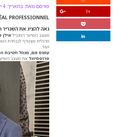
פורסם מאת:
בתאריך: 4 יולי 2017
+1
L’ORÉAL PROFESSIONNEL מותג השיער המקצועי מס
גאה להציג את השגריר 
מעצב השיער המוביל
אילן מ
מרגלית מצטרף לנבחרת השגר
ועוד…
עמוס פם, מנהל חטיבת המ
פרופסיונל
את מעצב השיע