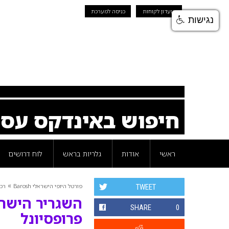
מועדון לקוחות
כניסה למערכת
נגישות
חיפוש באינדקס עס
ראשי
אודות
גלריות בראש
לוח דרושים
»
פורטל היופי הישראלי Barosh
רכי
TWEET
השגריר הישר
SHARE
0
פרופסיונל