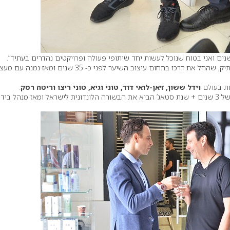
 שנים ואני בטוח שנוכל לעשות יחד שיתופי פעולה ופרויקטים נהדרים בעתיד”.
, מעצב שיער ותיק, שהחל את דרכו בתחום עיצוב השיער לפני כ- 35 שנים ומאז נמנה עם
ות בעולם
וידל ששון, ז׳אן-לואי דוד, טוני וגיא, טוני ריצו וריטה רסק
.
לאחר לימודים אינטנסיביים של 3 שנים + שנת סטאג’ הביא את הבשורה הלונדונית לישראל ומאז מנהל ב