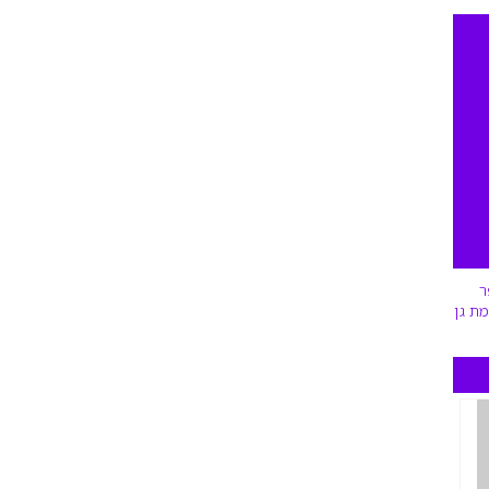
ר
ת גן