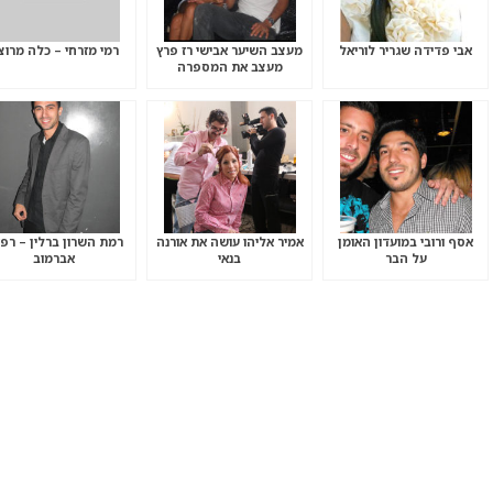
אבי פדידה שגריר לוריאל
מעצב השיער אבישי רז פרץ
רמי מזרחי – כלה מרוצ
מעצב את המספרה
אסף ורובי במועדון האומן
אמיר אליהו עושה את אורנה
רמת השרון ברלין – רפ
על הבר
בנאי
אברמוב