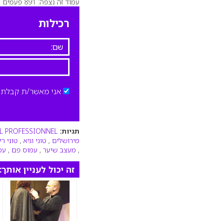
עמוד זה נצפה: 891 פעמים
רכילות
אני מאשר/ת קבלת ד
תגיות:
AL PROFESSIONNEL
מירושלים
,
טוני וגיא
,
טוני רי
,
מעצב שיער
,
עמוס פם
,
עמ
זה יכול לעניין אותך: