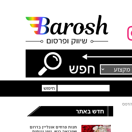
דפס
חדש באתר
חנות פרחים אונליין בדרום
שמביאה רגש, יופי ונוחות