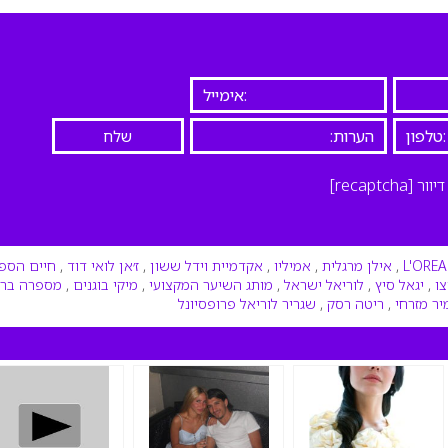
יוור
[recaptcha]
L'ORE
,
אילן מרגלית
,
אמיליו
,
אקדמיית וידל ששון
,
ז׳אן לואי דוד
,
חיים הספ
צו
,
יגאל סיץ
,
לוריאל ישראל
,
מותג השיער המקצועי
,
מיקי בוגנים
,
מספרה ברמ
יר מזרחי
,
ריטה רסק
,
שגריר לוריאל פרופסיונל