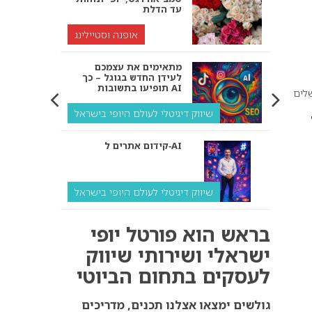
עד הדלת
אופנה וסטיילינג
מתאימים את עצמכם
לעידן החדש בגוגל – כך
תופיעו בתשובות AI
לים
שיווק דיגיטלי לעולם היופי בישראל
קידום אתרים ל‑AI
שיווק דיגיטלי לעולם היופי בישראל
איך מנועי AI “חושבים” –
בראש הוא פורטל יופי
ולמה העסק שלך צריך
להתאים את עצמו אליהם?
ישראלי ושירותי שיווק
לעסקים בתחום הביוטי
שיווק דיגיטלי לעסקים
קידום ל‑AI לעומת קידום
גולשים ימצאו אצלנו תכנים, מדריכים