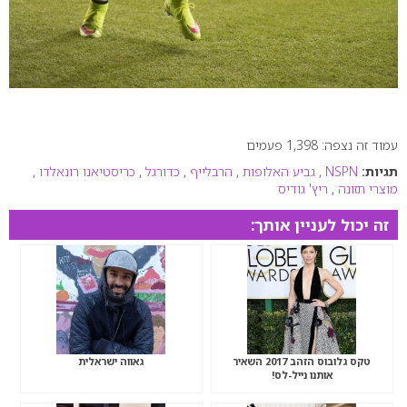
עמוד זה נצפה: 1,398 פעמים
תגיות:
NSPN
,
גביע האלופות
,
הרבלייף
,
כדורגל
,
כריסטיאנו רונאלדו
,
מוצרי תזונה
,
ריץ' גודיס
זה יכול לעניין אותך:
טקס גלובוס הזהב 2017 השאיר
גאווה ישראלית
אותנו נייל-לס!