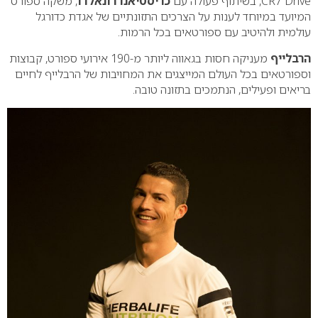
CR7 Drive, בשיתוף פעולה עם
כריסטיאנו רונאלדו
, משקה ספורט
המיועד במיוחד לענות על הצרכים התזונתיים של אגדת כדורגל
עולמית ולהיטיב עם ספורטאים בכל הרמות.
הרבלייף
מעניקה חסות בגאווה ליותר מ-190 אירועי ספורט, קבוצות
וספורטאים בכל העולם המייצגים את המחויבות של הרבלייף לחיים
בריאים ופעילים, הנתמכים בתזונה טובה.