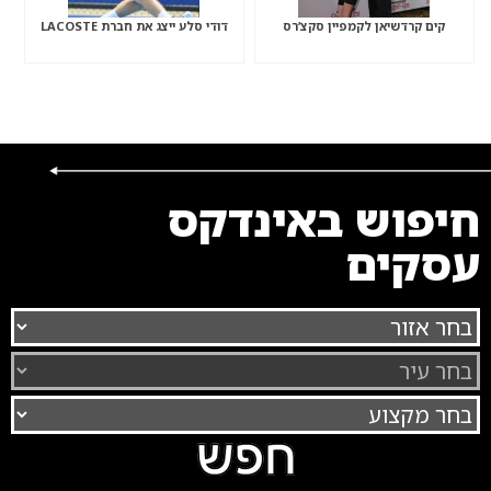
קים קרדשיאן לקמפיין סקצ’רס
דודי סלע ייצג את חברת LACOSTE
חיפוש באינדקס
עסקים