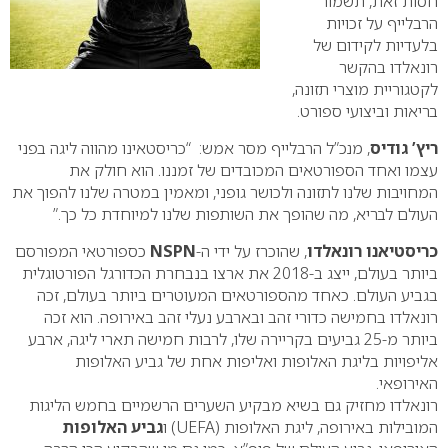
חסות זאת, תשמור
הרבלייף על זכויות
בלעדיות לקידום של
רונאלדו בהקשר
לקטגוריית מוצרי תזונה,
בריאות וביצועי ספורט.
ריץ’ גודיס
, מנכ”ל הרבלייף מסר אמש: “כריסטאינו מהווה ליגה בפני
עצמו ואחד הספורטאים המכובדים של זמננו. הוא חולק את
המחויבות שלנו לתזונה ולכושר גופני, ומאמין במטרה שלנו להפוך את
העולם לבריא, מה שהופך את השותפות שלנו למיוחדת כל כך.”
כריסטיאנו רונאלדו
, שהוכרז על ידי ה-
NSPN
כספורטאי המפורסם
ביותר בעולם, ייצג ב-2018 את ארצו בנבחרת הכדורגל הפורטוגלית
בגביע העולם. כאחד מהספורטאים המעוטרים ביותר בעולם, זכה
רונאלדו בחמישה כדורי זהב ובארבע נעלי זהב באירופה. הוא זכה
ביותר מ-25 גביעים בקריירה שלו, לרבות חמישה תארי ליגה, ארבע
אליפויות בליגת האלופות ואליפות אחת של גביע האלופות
האירופאי.
רונאלדו מחזיק גם בשיא מבקיע השערים הרשמיים בחמש הליגות
המובילות באירופה, ליגת האלופות (UEFA) ו
גביע האלופות