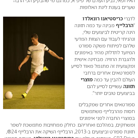
האירופאי, גביע העולם של פיפ”א, כמו גם מי שהבקיע הכי הרבה
שערים בעונת ליגת האלופות.
לדברי
כריסטיאנו רונאלדו
:
“
הרבלייף
מבינה עד כמה תזונה
הינה קריטית לביצועים שלי,
ונהניתי לעבוד עם הצוות המדעי
שלהם לפיתוח משקה ספורט
המיועד לתדלוק מהיר באימונים
ולהגברת הרוויה. מבחינה אישית
ומקצועית זה מתגמל מאוד לסייע
לספורטאים אחרים ברחבי
העולם להבין עד כמה
מוצרי
תזונה
עשויים לסייע להם
בביצועים טובים יותר”.
ספורטאים אחרים שמקבלים
חסות מהרבלייף משתמשים
במוצרי החברה לפני אימונים
ומשחקים, במהלכם ואחריהם. כחלק ממחויבות מתמשכת לשפר
תזונת ספורט וביצועים ב-2013, הרבלייף השיקה את הרבלייף 24®,