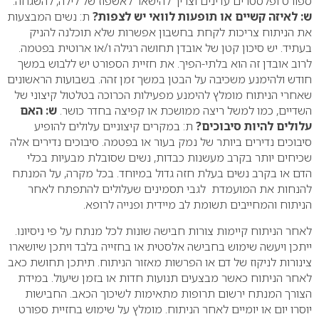
ספורט ופלסטרים עדינים וצריך להישאר לאשפוז של לילה, להשגחה.
ש: לאיזה קשיים או תופעות לוואי יש לצפות?
ת: נשים המבצעות
את הניתוח צריכות לקחת בחשבון אפשרות שלא תוכלנה להניק
בעתיד. יש סיכון קטן של אובדן תחושה רגילה ו/או ארוטית בפטמה.
לרוב אובדן זה הוא בלתי-הפיך. את חזיית הספורט יש ללבוש במשך
חודש ולהימנע משכיבה על הבטן במשך זמן זהה. בשבועות הראשונים
שאחרי הניתוח מומלץ להימנע מפעילות הכרוכה בטלטול קיצוני של
השדיים, כמו למשל ריצה ממושכת או קפיצה בחדר כושר.
ש: האם
עלולים להיות סיבוכים?
ת: במקרים קיצוניים עלולים להופיע
סיבוכים נדירים ביותר של נמק בעור או בפטמה. סיבוכים נדירים אלה
שכיחים יותר בקרב מעשנות כבדות, נשים שסובלת מבעיות בכלי
הדם או בקרב נשים בעלת חזה גדול במיוחד. בכל מקרה, על המנתח
להנחות את המועמדת לגבי תסמינים שעלולים להתפתח לאחר
הניתוח והמחייבים תשומת לב מיידית ופנייה לרופא.
לאחר הניתוח קיימות צורות חבישה שונות לכל מנתח על פי ניסיונו.
ייתכן ויעשה שימוש בחבישה אלסטית או בחזייה בלבד ויתכן שיושארו
צינורות לניקוז של דם או הפרשות מאזור הניתוח. תיתכן תחושת כאב
לאחר הניתוח כאשר מבצעים תנועות חדות או בזמן שיעול. במידת
הצורך המנתח ירשום תרופות מתאימות לשיכוך הכאב. החבישות
יוסרו יום או יומיים לאחר הניתוח. מומלץ על שימוש בחזיית ספורט