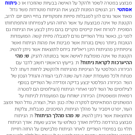
מבוצע במטרה לשפר ולהקל על האישה בבעיות שהוזכרו או כ-
ניתוח
אסתטי
. רוב הנשים הפונות לבצע את הניתוח מוטרדות משד גדול
מאוד אשר גורם להן למגבלות פיזיות ותפקודיות בחיי היום יום. לרוב,
הקטנת שד אינה מבוצעת עד אשר החזה הגיע לצמיחתו והתפתחותו
הסופית. למרות זאת קיימים מקרים בהם ניתן לבצע את הניתוח גם
לפני כן, כאשר גודל השדיים גורם למגבלה פיזית קשה. המועמדות
הטובות ביותר נשים בוגרות אשר מבינות את מהות הניתוח ואשר
ציפיותיהן מהניתוח הינן ריאליות ביחס לתוצאות אשר ניתן להשיג.
הקטנת שד אינה מומלצת לאישה אשר בכוונתה להניק.
ש: מהי
ההיערכות לקראת ניתוח?
ת: בייעוץ הראשוני חשוב לדבר עם
הכירורג הפלסטי על הציפיות מהניתוח ולהקשיב לחוות דעתו. לכל
מנתח ולכל מועמדת ישנה דעה שונה לגבי הצורה והגודל הנכון של
השד. הכירורג הפלסטי יבצע בדיקה ומדידה של השדיים בנוסף
לצילומים של השד לפני ואחרי הניתוח (הצילומים הם למטרה
רפואית ומשפטית). הכירורג ישוחח עם המועמדת לניתוח על
המשתנים המתאימים למקרה שלה כגון: הגיל, הצורה, גודל השד ומצב
העור, יפרט ויסביר על מהלך הניתוח, הסיכונים, מגבלות, צלקות
והתוצאות אשר ניתן להשיג.
ש: מהו מהלך הניתוח?
ת: הניתוח
מבוצע בהרדמה כללית ואורך כשלוש עד ארבע שעות. אורך הניתוח
תלוי גם במימדי השדיים. לאחר הניתוח מלבישים על החזה חזיית