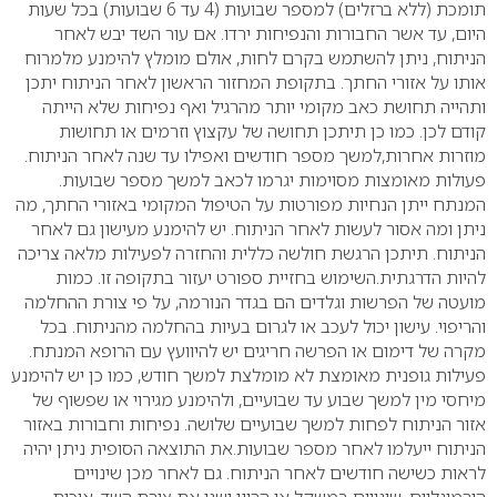
תומכת (ללא ברזלים) למספר שבועות (4 עד 6 שבועות) בכל שעות
היום, עד אשר החבורות והנפיחות ירדו. אם עור השד יבש לאחר
הניתוח, ניתן להשתמש בקרם לחות, אולם מומלץ להימנע מלמרוח
אותו על אזורי החתך. בתקופת המחזור הראשון לאחר הניתוח יתכן
ותהייה תחושת כאב מקומי יותר מהרגיל ואף נפיחות שלא הייתה
קודם לכן. כמו כן תיתכן תחושה של עקצוץ וזרמים או תחושות
מוזרות אחרות,למשך מספר חודשים ואפילו עד שנה לאחר הניתוח.
פעולות מאומצות מסוימות יגרמו לכאב למשך מספר שבועות.
המנתח ייתן הנחיות מפורטות על הטיפול המקומי באזורי החתך, מה
ניתן ומה אסור לעשות לאחר הניתוח. יש להימנע מעישון גם לאחר
הניתוח. תיתכן הרגשת חולשה כללית והחזרה לפעילות מלאה צריכה
להיות הדרגתית.השימוש בחזיית ספורט יעזור בתקופה זו. כמות
מועטה של הפרשות וגלדים הם בגדר הנורמה, על פי צורת ההחלמה
והריפוי. עישון יכול לעכב או לגרום בעיות בהחלמה מהניתוח. בכל
מקרה של דימום או הפרשה חריגים יש להיוועץ עם הרופא המנתח.
פעילות גופנית מאומצת לא מומלצת למשך חודש, כמו כן יש להימנע
מיחסי מין למשך שבוע עד שבועיים, ולהימנע מגירוי או שפשוף של
אזור הניתוח לפחות למשך שבועיים שלושה. נפיחות וחבורות באזור
הניתוח ייעלמו לאחר מספר שבועות.את התוצאה הסופית ניתן יהיה
לראות כשישה חודשים לאחר הניתוח. גם לאחר מכן שינויים