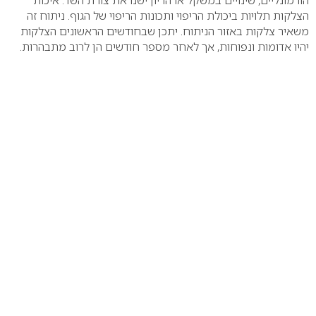
הורמונליים, שינויים במשקל או הריון ישנו את צורת השד. איכות
הצלקות תלויות ביכולת הריפוי ותכונות הריפוי של הגוף. ניתוח זה
משאיר צלקות באזור הניתוח. יתכן שבחודשים הראשונים הצלקות
יהיו אדומות ונפוחות, אך לאחר מספר חודשים הן לרוב מתבהרות.