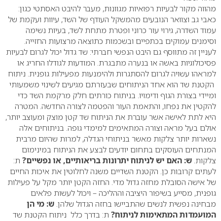
מהווה מקור לבעיות רפואיות מגוונות, מעבר להיבט האסתטי כגון:
כאבי גב וצוואר הנובעים מהמשקל העודף של השד, עיוות ועקמת של
עמוד השדרה, גירוי עור כרוני ופטרת מתחת לשד, בעיות נשימה
וסימנים עמוקים בכתפיים ובשכמות כתוצאה מרצועות החזייה.
לעניין זה מתווסף גם היבט הנפשי חברתי: שד גדול יכול לגרום לבעיות
פסיכולוגיות באשה או בנערה מתבגרת. המודעות לגודלו החריג או
למראהו עשויה לגרום להסתגרות ולהימנעות מפעילות גופנית. ניתוח
הקטנת שד הוא אחד הניתוחים שבעזרתם מגיעים לשינוי משמעותי
ומיידי בצורת הגוף ודימויו. בניתוח כורתים חלק מרקמת השד כדי
להקטין את נפחו, והתאמת העור והפטמה לצורה החדשה. המטרה
היא לתת לאישה אשר עוברת את הניתוח שד קטן מוצק ומעוצב יותר,
אולם בעל מראה וצורה המתאימים למימדי גופה. בניתוחים אלה
נשארות יותר צלקות מאשר בניתוחי הגדלה, למרות שהיום מרבית
המנתחים העוסקים בתחום יודעים לבצע את הניתוח במינימום
צלקות.
ש: האם יש לניתוח יתרונות בריאותיים, או נפשיים?
ת:
לעתים קרובות כן. הקטנת השדיים משנה לחלוטין את איכות החיים
של אישה הסובלת מחזה גדול מדי. החזה הקטן יותר מקל על פעילות
גופנית, מסייע בשיפור היציבה וההליכה – ויכול לעשות פלאים
מבחינה נפשית לנשים שהתביישו בחזה הגדול שלהן.
ש: מי הן
המועמדות המתאימות לניתוח?
ת: בדרך כלל ניתוח הקטנת שד