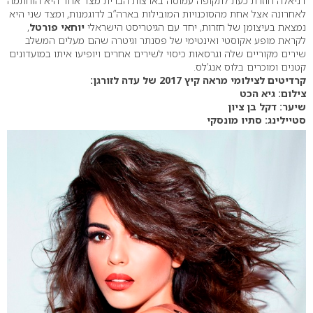
דניאלה חוזרת כעת לתקופה עמוסה בארצות הברית מצד אחד היא הוחתמה
לאחרונה אצל אחת מהסוכנויות המובילות בארה”ב לדוגמנות, ומצד שני היא
נמצאת בעיצומן של חזרות, יחד עם הגיטריסט הישראלי
יוחאי פורטל
,
לקראת מופע אקוסטי ואינטימי של פסנתר וגיטרה שהם מעלים המשלב
שירים מקוריים שלה וגרסאות כיסוי לשירים אחרים ויופיעו איתו במועדונים
קטנים ומוכרים בלוס אנג’לס.
קרדיטים לצילומי מראה קיץ 2017 של עדה לזורגן:
צילום: גיא הכט
שיער: דקל בן ציון
סטיילינג: סתיו מונסקי