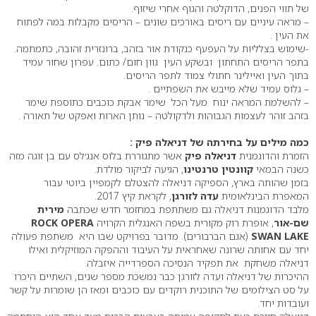
של תווי הפנים, הדוקלטה והגוף אחרי שיזוף.
– מראה עיניים עם ריסים באורכים שונים – הריסים מקבלות במה לפתוח
את העין .
-שימוש בצלליות על העפעף כנקודת אור בזהב, ברונזרית זהובה, כתמתמה.
בתפר הריסים התחתון ובשקע העין גוון חום/ כתום. עפרון שחור עמיד
בתוך העין ואיילינר חתולי צמוד לתפר הריסים.
– גלוס עמיד שלא מייבש את השפתיים .
– להשלמת המראה ינוח מעל הכל שימר אבקת כוכבים כתוספת שימר
בזהב זוהר לעצמות הגבוהות ולדקולטה – נותן הארות ואפקט של תאורה .
כמה מילים על בחירתה של דניאלה פיק :
הזמרת והדוגמנית
דניאלה פיק
אשר מתגוררת בלוס אנג׳לס עם בן זוגה מזה
כשנה הבמאי
קוונטין טרנטינו
, הגיעה לביקור מולדת.
בזמן שהותה בארץ, הספיקה דניאלה להצטלם לקמפיין ביוטי עבור
המאפרת הבינלאומית
עדה לזורגן
, לקראת קיץ 2017.
מלבד הדוגמנות דניאלה גם משתתפת במחזמר חדש שכתבה
מירית
שם-אור
, אופרת רוק מקורית בשפה האנגלית הקרויה
ROCK OPERA
SWAN LAKE
(אגם הברבורים). מדובר בפרויקט שבו היא משתפת פעולה
יחד עם אחותה שרונה שאחראית על העיבוד וההפקה המוזיקלית ואילו
דניאלה משחקת את תפקיד הנסיכה הספרדייה איזבלה.
ההיכרות של דניאלה ועדה לזורגן כבר נמשכת מספר שנים, השתיים היכרו
על סט הצילומים של התוכנית רוקדים עם כוכבים ומאז הן שומרות על קשר
ועובדות יחד.