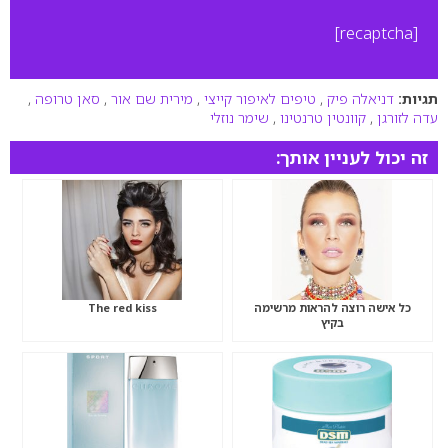
[recaptcha]
תגיות:
דניאלה פיק
,
טיפים לאיפור קייצי
,
מירית שם אור
,
סאן טרופה
,
עדה לזורגן
,
קוונטין טרנטינו
,
שימר נוזלי
זה יכול לעניין אותך:
כל אישה רוצה להראות מרשימה
The red kiss
בקיץ