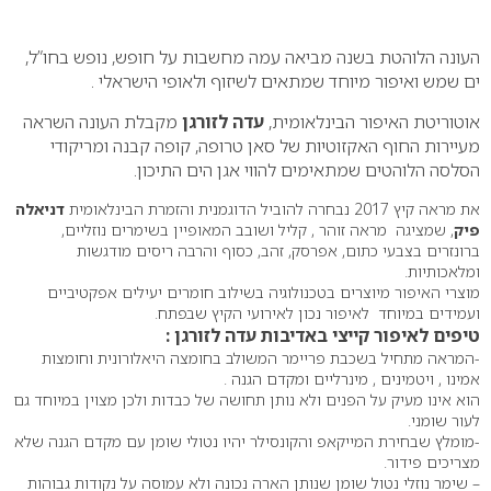
0
העונה הלוהטת בשנה מביאה עמה מחשבות על חופש, נופש בחו”ל,
ים שמש ואיפור מיוחד שמתאים לשיזוף ולאופי הישראלי .
אוטוריטת האיפור הבינלאומית,
עדה לזורגן
מקבלת העונה השראה
מעיירות החוף האקזוטיות של סאן טרופה, קופה קבנה ומריקודי
הסלסה הלוהטים שמתאימים להווי אגן הים התיכון.
את מראה קיץ 2017 נבחרה להוביל הדוגמנית והזמרת הבינלאומית
דניאלה
פיק
, שמציגה מראה זוהר , קליל ושובב המאופיין בשימרים נוזליים,
ברונזרים בצבעי כתום, אפרסק, זהב, כסוף והרבה ריסים מודגשות
ומלאכותיות.
מוצרי האיפור מיוצרים בטכנולוגיה בשילוב חומרים יעילים אפקטיביים
ועמידים במיוחד לאיפור נכון לאירועי הקיץ שבפתח.
טיפים לאיפור קייצי באדיבות עדה לזורגן :
-המראה מתחיל בשכבת פריימר המשולב בחומצה היאלורונית וחומצות
אמינו , ויטמינים , מינרליים ומקדם הגנה .
הוא אינו מעיק על הפנים ולא נותן תחושה של כבדות ולכן מצוין במיוחד גם
לעור שומני.
-מומלץ שבחירת המייקאפ והקונסילר יהיו נטולי שומן עם מקדם הגנה שלא
מצריכים פידור.
– שימר נוזלי נטול שומן שנותן הארה נכונה ולא עמוסה על נקודות גבוהות